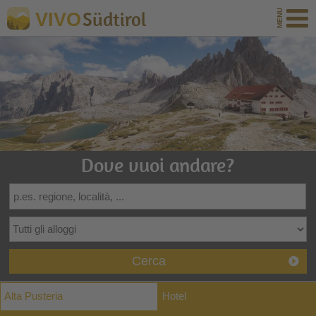
Südtirol
VIVO
Dove vuoi andare?
Cerca
Alta Pusteria
Hotel