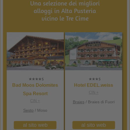
Una selezione dei migliori
alloggi in Alta Pusteria
vicino le Tre Cime
Bad Moos Dolomites
Hotel EDEL.weiss
CIN +
Spa Resort
CIN +
Braies
/ Braies di Fuori
Sesto
/ Moso
al sito web
al sito web