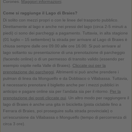
Corones.
Maggiori informazioni
.
Come si raggiunge il Lago di Braies?
Di solito con mezzi propri o con le linee del trasporto pubblico.
Direttamente al lago e anche nei pressi del lago (circa 2-5 minuti a
piedi) ci sono dei parcheggi a pagamento. Tuttavia, in alta stagione
(01 luglio – 15 settembre) la strada per arrivare al Lago di Braies è
chiusa sempre dalle ore 09.00 alle ore 16.00. Si può arrivare al
lago soltanto su presentazione di una prenotazione di parcheggio
(facendo online) o di un permesso di transito valido (essendo per
esempio ospite nella Valle di Braies).
Cliccate qui per la
prenotazione dei parcheggi
. Altrimenti si può anche prendere i
pulman di linea da Monguelfo e da Dobbiaco o Villabassa. Tuttavia,
è necessario prenotare il biglietto anche per i mezzi pubblici in
anticipo e pagare online sia per l’andata sia per il ritorno.
Per la
prenotazione dei posti cliccate qui
. Un altro modo per raggiungere il
lago di Braies è anche una gita in bicicletta (pista ciclabile fino a
Ferrara di Braies, poi proseguire sulla strada provinciale) o
un'escursione da Villabassa o Monguelfo (tempo di percorrenza di
circa 3 ore).