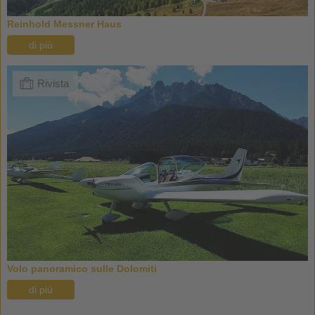
Reinhold Messner Haus
di più
Rivista
Volo panoramico sulle Dolomiti
di più