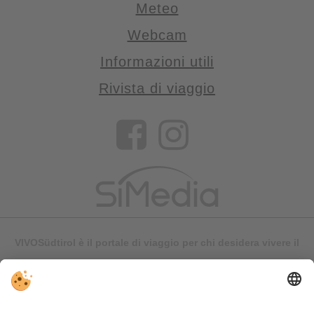
Meteo
Webcam
Informazioni utili
Rivista di viaggio
VIVOSüdtirol è il portale di viaggio per chi desidera vivere il
Trentino Alto Adige davvero – con consigli autentici, alloggi e
offerte su misura.