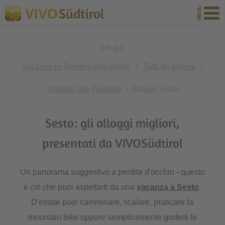
Südtirol
VIVO
Sei qui:
Vacanze in Trentino Alto Adige
\
Tutti gli alloggi
\
Alloggi Alta Pusteria
\
Alloggi Sesto
Sesto: gli alloggi migliori,
presentati da VIVOSüdtirol
Un panorama suggestivo a perdita d'occhio - questo
è ciò che puoi aspettarti da una
vacanza a Sesto
.
D'estate puoi camminare, scalare, praticare la
mountain bike oppure semplicemente goderti le