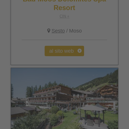
Resort
CIN +
Sesto
/ Moso
al sito web