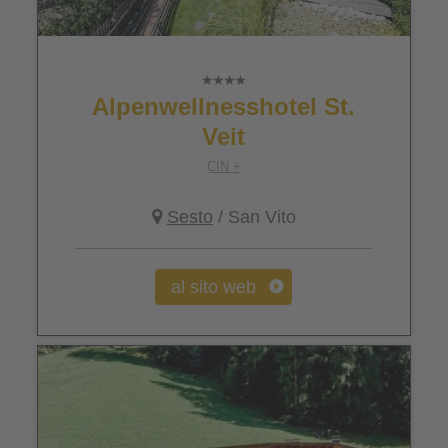
Alpenwellnesshotel St.
Veit
CIN +
Sesto
/ San Vito
al sito web