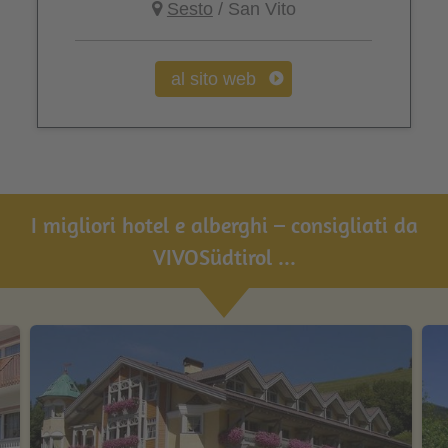
Sesto
/ San Vito
al sito web
I migliori hotel e alberghi – consigliati da
VIVOSüdtirol ...