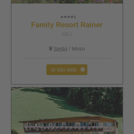
Family Resort Rainer
CIN +
Sesto
/ Moso
al sito web