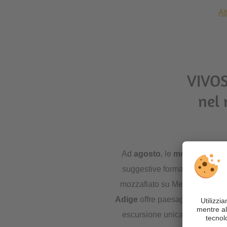
At
VIVOS
nel 
Ad
agosto
, le
montagne dell’
suggestive formazioni roccios
mozzafiato su Merano e dinto
Adige
offre paesaggi più dolci
escursione unica. Clicca qui 