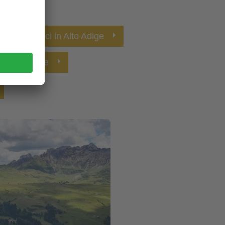
ri panoramici in Alto Adige
no Alto Adige