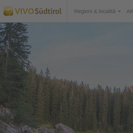
Südtirol
VIVO
Regioni & località
Al