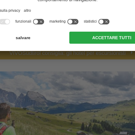
corredate da
consigli speciali per la tua avventura di agosto
.
Orari di apertura estivi delle malghe
Sentie
isalita in estate
Escursioni con il cane in Trenti
VIVOSüdtirol consiglia: gli hotel per escursionisti