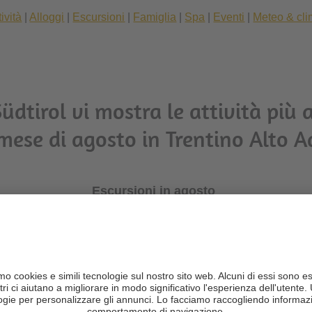
tività
|
Alloggi
|
Escursioni
|
Famiglia
|
Spa
|
Eventi
|
Meteo & cl
üdtirol vi mostra le attività più
mese di agosto in Trentino Alto A
Escursioni in agosto
Alto Adige rivelano la loro straordinaria varietà
. Nelle
Dolom
e e ampi pascoli alpini, mentre il
Gruppo di Tessa
incanta con 
rni. La
Val Venosta
vanta sentieri soleggiati con scenari stupefa
, vigneti a perdita d’occhio e un’atmosfera mediterranea. Ogni
re
per scoprire
le escursioni in tutto l’Alto Adige, organizzate 