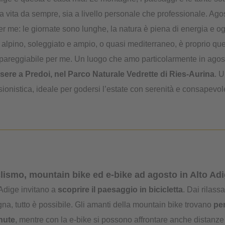
ia vita da sempre, sia a livello personale che professionale. Agos
er me: le giornate sono lunghe, la natura è piena di energia e og
 alpino, soleggiato e ampio, o quasi mediterraneo, è proprio qu
mpareggiabile per me. Un luogo che amo particolarmente in agost
sere a Predoi, nel Parco Naturale Vedrette di Ries-Aurina
. 
ionistica, ideale per godersi l’estate con serenità e consapevol
lismo, mountain bike ed e-bike ad agosto in Alto Ad
o Adige invitano a
scoprire il paesaggio in bicicletta
. Dai rilassa
na, tutto è possibile. Gli amanti della mountain bike trovano
per
enute
, mentre con la e-bike si possono affrontare anche distanze 