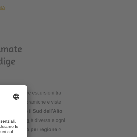
ima
 amate
dige
iti
, potrai fare escursioni tra
alte vie panoramiche e viste
centi, mentre il
Sud dell’Alto
gione turistica
è diversa e ogni
in modo chiaro per regione
e