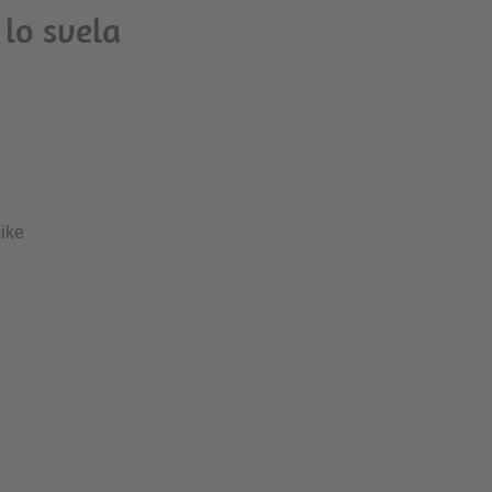
 lo svela
bike