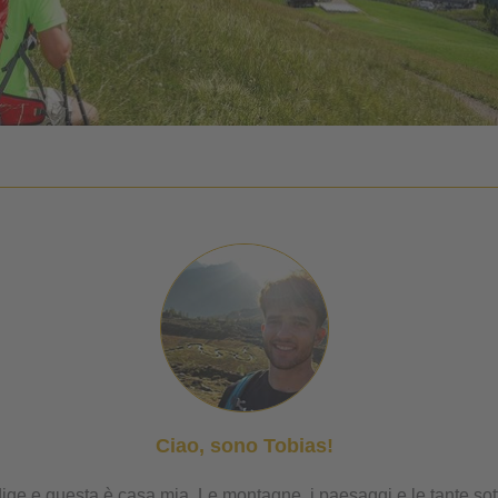
Ciao, sono Tobias!
ige e questa è casa mia. Le montagne, i paesaggi e le tante sottil