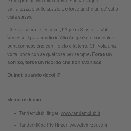
è una prospettiva tutta nuova. Sul paesaggio,
sull’altezza e sullo spazio... e forse anche un po’ sulla
vista stessa.
Che sia sopra le Dolomiti, l’Alpe di Siusi o la Val
Venosta, il parapendio in Alto Adige è un momento di
pura connessione con il cielo e la terra. Chi vola una
volta, porta con sé qualcosa per sempre.
Forse un
sorriso, forse un ricordo che non svanisce
.
Quindi: quando decolli?
Merano e dintorni
Tandemclub Ifinger:
www.tandemclub.it
Tandemflüge Fly Hirzer:
www.flyhirzer.com