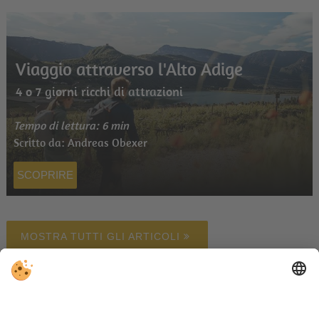
Viaggio attraverso l'Alto Adige
4 o 7 giorni ricchi di attrazioni
Tempo di lettura: 6 min
Scritto da: Andreas Obexer
SCOPRIRE
MOSTRA TUTTI GLI ARTICOLI
Alloggi