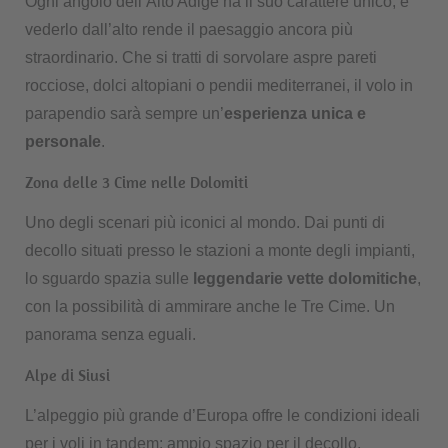
Ogni angolo dell’Alto Adige ha il suo carattere unico, e
vederlo dall’alto rende il paesaggio ancora più
straordinario. Che si tratti di sorvolare aspre pareti
rocciose, dolci altopiani o pendii mediterranei, il volo in
parapendio sarà sempre un’
esperienza unica e
personale
.
Zona delle 3 Cime nelle Dolomiti
Uno degli scenari più iconici al mondo. Dai punti di
decollo situati presso le stazioni a monte degli impianti,
lo sguardo spazia sulle
leggendarie vette dolomitiche
,
con la possibilità di ammirare anche le Tre Cime. Un
panorama senza eguali.
Alpe di Siusi
L’alpeggio più grande d’Europa offre le condizioni ideali
per i voli in tandem: ampio spazio per il decollo,