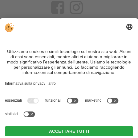
VIVOSüdtirol è il portale di viaggio per chi desidera vivere il
Trentino Alto Adige davvero – con consigli autentici, alloggi e
offerte su misura.
Nonostante il lavoro accurato e il costante aggiornamento dei
contenuti, si possono verificare errori. Non garantiamo la
correttezza e la completezza di tutte le informazioni. Per
motivi di sicurezza, si prega di verificare chiedendo
direttamente sul posto all'organizzatore.
Sitemap
|
Editoria
&
Direttiva privacy
|
Impostazioni cookie individuali
| Part. IVA IT02365710215