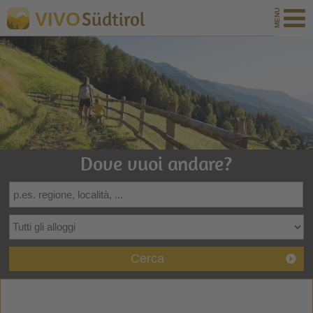
Südtirol
VIVO
Dove vuoi andare?
Cerca