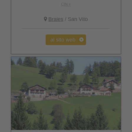
CIN +
Braies
/ San Vito
al sito web