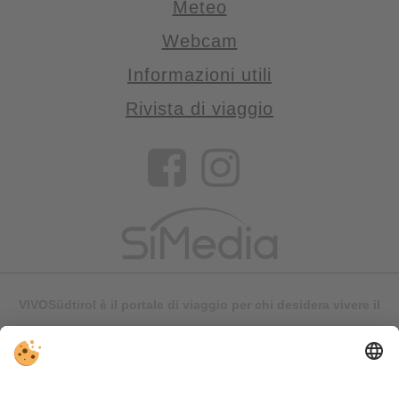
Meteo
Webcam
Informazioni utili
Rivista di viaggio
VIVOSüdtirol è il portale di viaggio per chi desidera vivere il
Trentino Alto Adige davvero – con consigli autentici, alloggi e
offerte su misura.