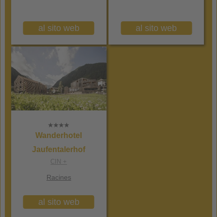
al sito web
al sito web
Wanderhotel
Jaufentalerhof
CIN +
Racines
al sito web