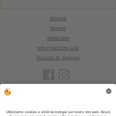
Alloggi
Meteo
Webcam
Informazioni utili
Rivista di viaggio
VIVOSüdtirol è il portale di viaggio per chi desidera vivere il