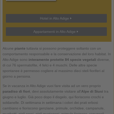
Hotel in Alto Adige
Appartamenti in Alto Adige
Alcune
piante
tuttavia si possono proteggere soltanto con un
comportamento responsabile e la conservazione del loro habitat. In
Alto Adige sono
interamente protette 84 specie vegetali
diverse,
di cui 76 spermatofite, 4 felci e 4 muschi. Delle altre specie
spontanee è permesso cogliere al massimo dieci steli fioriferi al
giorno a persona.
Se in vacanza in Alto Adige vuoi fare visita ad un vero proprio
paradiso di fiori
, devi assolutamente visitare all'
Alpe di Siusi
tra
giugno e luglio. Già poco dopo il disgelo, qui fioriscono crochi e
soldanelle. Di settimana in settimana i colori dei prati erbosi
cambiano e fioriscono genziane, primule, orchidee, campanule,
mughetti, gigli rossi, gigli martagoni, primule farinose, ranuncoli,