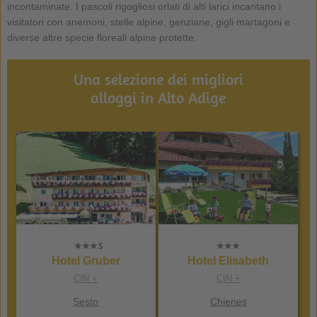
incontaminate. I pascoli rigogliosi orlati di alti larici incantano i
visitatori con anemoni, stelle alpine, genziane, gigli martagoni e
diverse altre specie floreali alpine protette.
Una selezione dei migliori
alloggi in Alto Adige
Hotel Gruber
Hotel Elisabeth
CIN +
CIN +
Sesto
Chienes