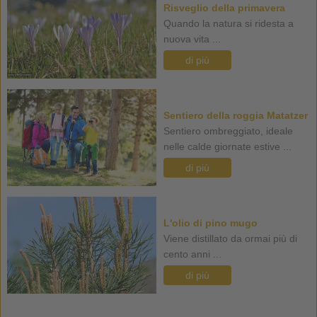
Risveglio della primavera
Quando la natura si ridesta a
nuova vita ...
di più
Sentiero della roggia Matatzer
Sentiero ombreggiato, ideale
nelle calde giornate estive ...
di più
L'olio di pino mugo
Viene distillato da ormai più di
cento anni ...
di più