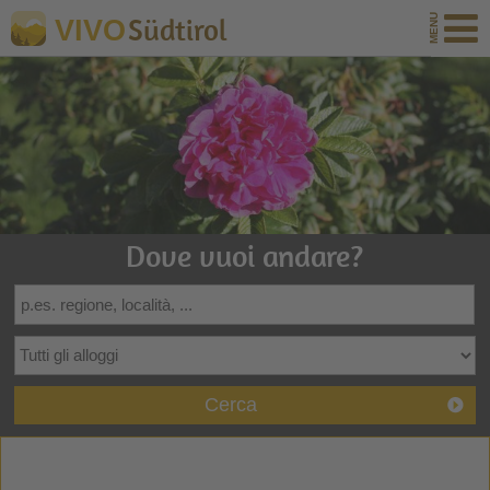
Südtirol
VIVO
Dove vuoi andare?
Cerca