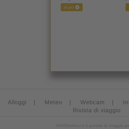
di più
Alloggi
|
Meteo
|
Webcam
|
In
Rivista di viaggio
VIVOSüdtirol è il portale di viaggio p