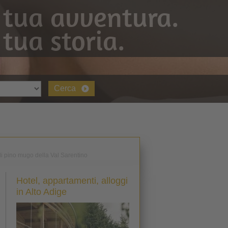
 tua avventura.
 tua storia.
Cerca
di pino mugo della Val Sarentino
Hotel, appartamenti, alloggi
in Alto Adige