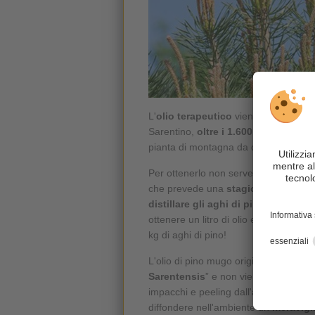
L'
olio terapeutico
viene ottenuto da
Sarentino,
oltre i 1.600 m di quota
. 
pianta di montagna da dove viene estr
Per ottenerlo non serve solo il pino
che prevede una
stagione di raccol
distillare gli aghi di pino
. Con il pro
ottenere un litro di olio essenziale 
kg di aghi di pino!
L'olio di pino mugo originale della Val
Sarentensis
” e non viene impiegato s
impacchi e peeling dall'aroma rilass
diffondere nell'ambiente un
meravigl