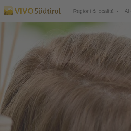
Südtirol
VIVO
Regioni & località
Al