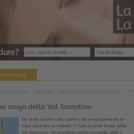
La
La
dare?
 benessere
La tua avventura
\
Benessere
\
Bolzano e dintorni e Strada del Vino
\
Olio 
pino mugo della Val Sarentino
Un aiuto contro tutti i dolori, da secoli presente in
ogni casa che si rispetti: è l'olio di pino mugo della
Val Sarentino. Un prodotto molto versatile, utile a