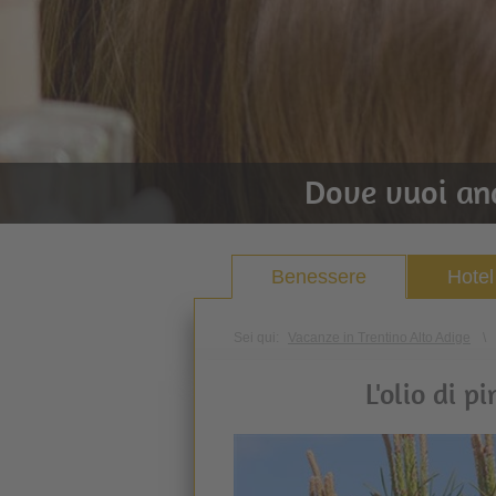
Dove vuoi an
Benessere
Hotel
Sei qui:
Vacanze in Trentino Alto Adige
\
L'olio di 