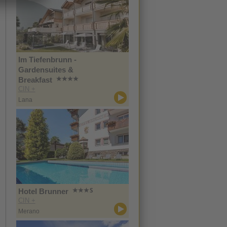
Im Tiefenbrunn -
Gardensuites &
Breakfast
CIN +
Lana
Hotel Brunner
CIN +
Merano