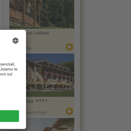
Naturhotel Leitlhof
CIN +
San Candido
Hotel Erika
CIN +
Braies / Braies di Fuori