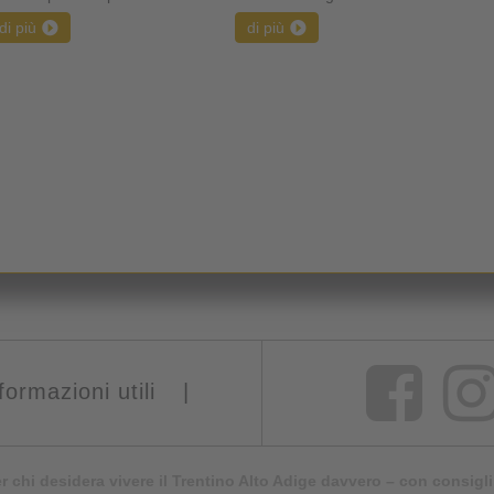
di più
di più
formazioni utili
|
er chi desidera vivere il Trentino Alto Adige davvero – con consigli 