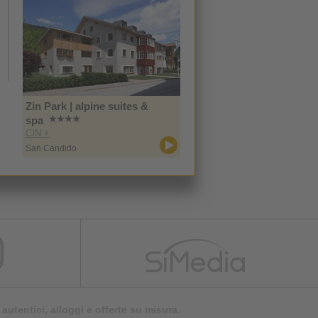
Zin Park | alpine suites &
spa
CIN +
San Candido
autentici, alloggi e offerte su misura.