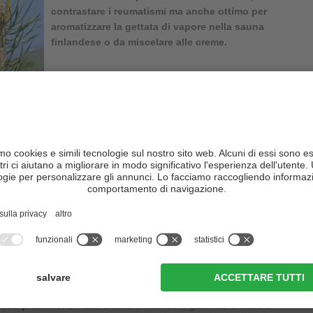
contrastare i reumatismi ma anche ottimo per
aromatizzare la gettata di vapore nella sauna
finlandese o da miscelare alle creme.
l
pino mugo
, che cresce sui suoli ricchi di silicati della Val
Solo qui, in questi luoghi soleggiati, fino a 2.300 m, troviamo la
atto il prezioso
olio di pino mugo della Val Sarentino
.
 mugo, ma anche un processo di produzione di
tradizione secolare
,
to ben precisa
, oltre a
tecniche ben definite per sminuzzare e
cesso di distillazione a vapore, l'olio viene filtrato e raccolto. Per
occorre impiegare nel procedimento di produzione non meno di 250
 Sarentino è garantito dal marchio di qualità “
Original - Pinus
olo per curare i dolori, ma anche per pediluvi, gettate di vapore,
ante. Ne bastano poche gocce nella lampada brucia-incensi per
ioso profumo
, e il suo
effetto benefico
è garantito in caso di