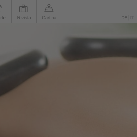
rte
Rivista
Cartina
DE
IT