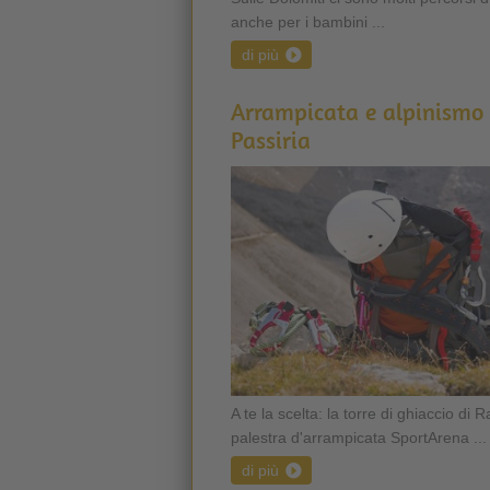
anche per i bambini ...
di più
Arrampicata e alpinismo 
Passiria
A te la scelta: la torre di ghiaccio di 
palestra d'arrampicata SportArena ...
di più