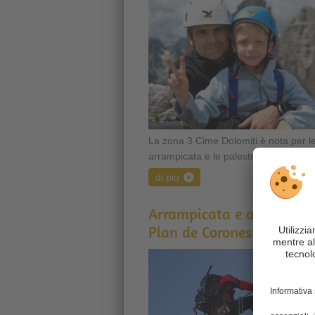
La zona 3 Cime Dolomiti è nota per le
arrampicata e le palestre di roccia ...
di più
Arrampicata e alpinismo 
Plan de Corones