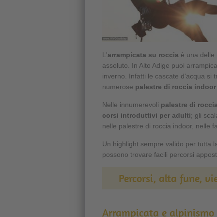
L'
arrampicata
su roccia
è una delle p
assoluto. In Alto Adige puoi arrampic
inverno. Infatti le cascate d'acqua si
numerose
palestre di roccia indoor
Nelle innumerevoli
palestre di rocci
corsi introduttivi per adulti
; gli sc
nelle palestre di roccia indoor, nelle f
Un highlight sempre valido per tutta la
possono trovare facili percorsi appost
Percorsi, alta fune, vi
Arrampicata e alpinismo 