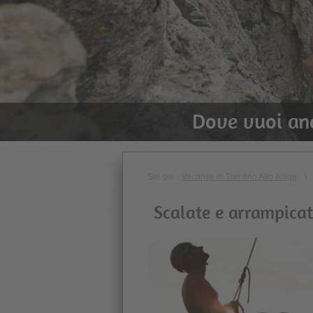
Dove vuoi an
Sei qui:
Vacanze in Trentino Alto Adige
\
Scalate e arrampicat