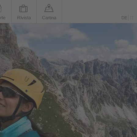
rte
Rivista
Cartina
DE
IT