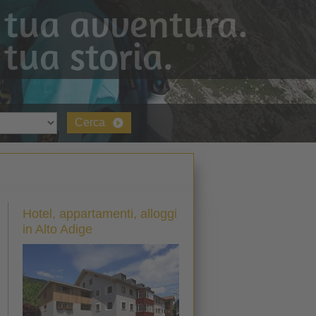
 tua avventura.
 tua storia.
Cerca
Hotel, appartamenti, alloggi
in Alto Adige