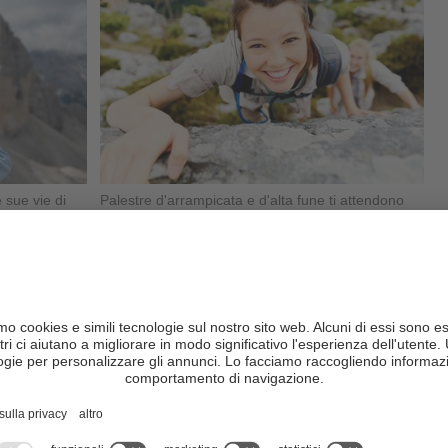
 sue vie di
Palestre d'arrampicata e d'alta fune ti attendono
nel cuore mediterraneo dell'Alto Adige ...
di più
al
Bolzano e dintorni, Strada del
Vino con sud dell'Alto Adige