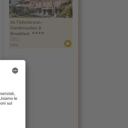
Im Tiefenbrunn -
Gardensuites &
Breakfast
CIN +
Lana