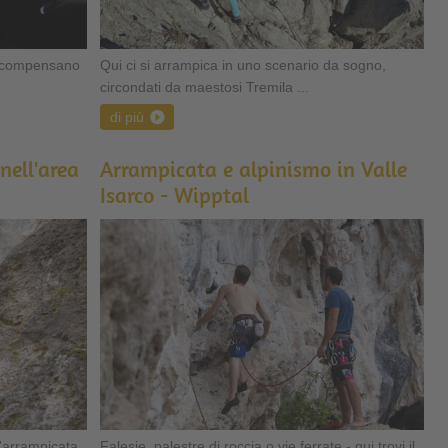
 ricompensano
Qui ci si arrampica in uno scenario da sogno,
circondati da maestosi Tremila ...
di più
nell'area
Arrampicata e alpinismo in Valle
Isarco - Wipptal
d'arrampicata
Falesie, palestre di roccia o vie ferrate - qui trovi il