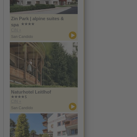
Zin Park | alpine suites &
spa
CIN +
San Candido
Naturhotel Leitlhof
CIN +
San Candido