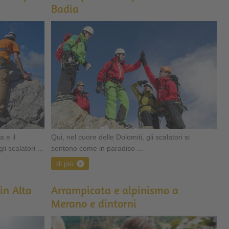
Badia
 e il
Qui, nel cuore delle Dolomiti, gli scalatori si
i scalatori ...
sentono come in paradiso ...
di più
in Alta
Arrampicata e alpinismo a
Merano e dintorni