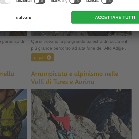
 paradiso di
Qui si trovano la più grande palestra di roccia e il
più grande percorso ad alta fune dell'Alto Adige ...
di più
nella
Arrampicata e alpinismo nelle
Valli di Tures e Aurina