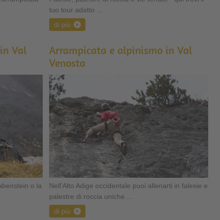
tuo tour adatto ...
di più
in Val
Arrampicata e alpinismo in Val
Venosta
Rabenstein o la
Nell'Alto Adige occidentale puoi allenarti in falesie e
palestre di roccia uniche ...
di più