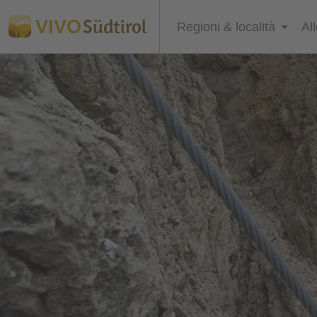
Südtirol
VIVO
Regioni & località
Al