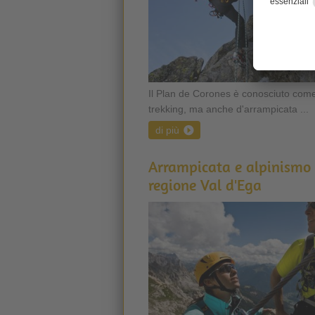
Il Plan de Corones è conosciuto come
trekking, ma anche d'arrampicata ...
di più
Arrampicata e alpinismo 
regione Val d'Ega