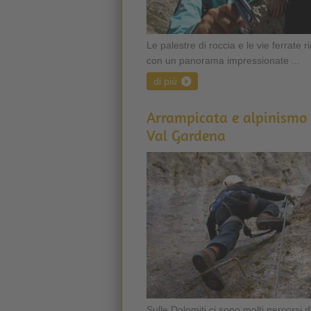
Le palestre di roccia e le vie ferrate
con un panorama impressionate ...
di più
Arrampicata e alpinismo 
Val Gardena
Sulle Dolomiti ci sono molti percorsi 