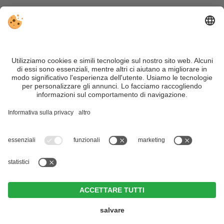
VIVOSüdtirol è il portale di viaggio per chi desidera vivere il
Trentino Alto Adige davvero – con consigli autentici, alloggi e
offerte su misura.
Nonostante il lavoro accurato e il costante aggiornamento dei
contenuti, si possono verificare errori. Non garantiamo la
correttezza e la completezza di tutte le informazioni. Per
motivi di sicurezza, si prega di verificare chiedendo
direttamente sul posto all'organizzatore.
Sitemap
|
Editoria
&
Direttiva privacy
|
Impostazioni cookie individuali
| Part. IVA IT02365710215
Hotel Brunner
CIN +