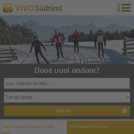
Südtirol
VIVO
Dove vuoi andare?
Cerca
Sport invernali lontano dalle
Hotel sport invernali
piste