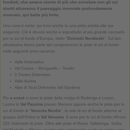
fondisti, che amano niente di più che scivolare con gli sci
stretti attraverso il paesaggio invernale profondamente
innevato, qui batte più forte.
Una cosa è certa: qui trovi anche tu una pista adatta alle tue
esigenze. Ciò è dovuto anche e soprattutto al più grande carosello
per lo sci di fondo d'Europa, detto "
Dolomiti Nordicski
". Sul lato
altoatesino fanno parte del comprensorio le piste di sci di fondo
nelle seguenti aree vacanze:
Valle Anterselva
Val Casies – Monguelfo – Tesido
3 Zinnen Dolomites
Valle Aurina
Alpe di Siusi Dolomites Val Gardena
Più
a ovest
ci sono le piste della malga di Rodengo e Luson,
Lazins in
Val Passiria
presso Merano oppure anche le piste per lo
sci di fondo di “
Venosta Nordic
”, la rete di sci di fondo attorno al
gruppo dell'Ortles in
Val Venosta
. 8 aree per lo sci di fondo offrono
232 chilometri di piste. Oltre alle piste di Resia, Vallelunga, Solda,
Val Martello e Slingia, questa rete comprende anche le vicine aree