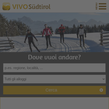
Südtirol
VIVO
Dove vuoi andare?
Cerca