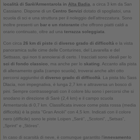
l
ocalità di Sarè/Armentarola in
Alta Badia
, a circa 3 km da San
Cassiano. Dispone di un
Centro Servizi
dotato di spogliatoi, una
scuola di sci e una struttura per il noleggio dell'attrezzatura. Sono
inoltre presenti un
bar e un ristorante
che offrono piatti caldi a
orario continuato, oltre ad una
terrazza soleggiata
.
Con circa
26 km di piste
di
diverso grado di difficoltà
e la vista
panoramica sulle cime delle Conturines, del Lavarella e del
Settsass, qui non ti annoierai di certo. I tracciati sono ideali per lo
sci di fondo classico
, ma anche per lo
skating
. Accanto alla pista
di allenamento gialla (campo scuola), troverai anche altri otto
percorsi aggiuntivi di
diverso grado di difficoltà
. La pista blu Sass
Dlacia, non impegnativa, è lunga 2,7 km e attraversa un bosco di
pini. Sempre contrassegnati con il colore blu sono i percorsi che si
snodano in direzione di Sarè (2,4 km) e il campo scuola
Armentarola di 0,7 km. Classificata invece come pista rossa (media
difficoltà) è la pista “Gran Ancëi" con 4,5 km. Indicati con il colore
nero (difficile) sono le piste Loipen „Saré“, „Scotoni“, „Setsas“,
„Sprint“ e „Störes“.
In caso di scarsità di neve, è comunque garantito l'
innevamento