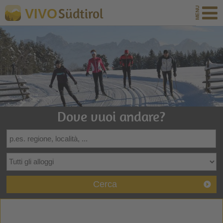
Südtirol
VIVO
Dove vuoi andare?
Cerca