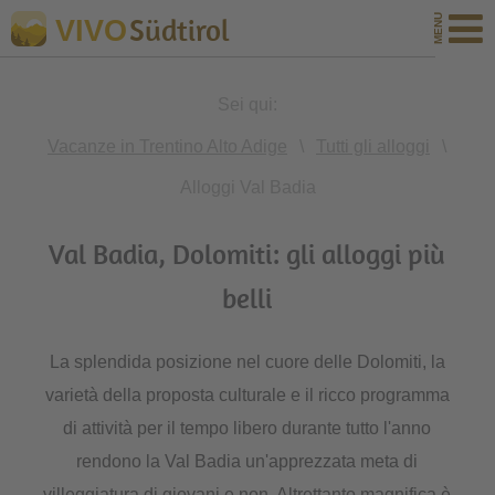
Südtirol
VIVO
Sei qui:
Vacanze in Trentino Alto Adige
\
Tutti gli alloggi
\
Alloggi Val Badia
Val Badia, Dolomiti: gli alloggi più
belli
La splendida posizione nel cuore delle Dolomiti, la
varietà della proposta culturale e il ricco programma
di attività per il tempo libero durante tutto l'anno
rendono la Val Badia un'apprezzata meta di
villeggiatura di giovani e non. Altrettanto magnifica è