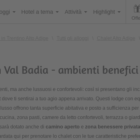
loggi
Hotel a tema
Attività
Highlight
Offe
in Trentino Alto Adige
\
Tutti gli alloggi
\
Chalet Alto Adige
\
n Val Badia - ambienti benefici 
enti, ma anche lussuosi e confortevoli: così si presentano gli in
t dove ti sentirai a tuo agio appena arrivato. Questi lodge con 
i lusso offrono tanta superficie abitativa e posto a sufficienza per
cucina, zona pasti, camere da letto confortevoli, terrazza o giard
 sarà dotato anche di
camino aperto
e
zona benessere privat
rdata qui per prenotare lo chalet con le tue caratteristiche prefer