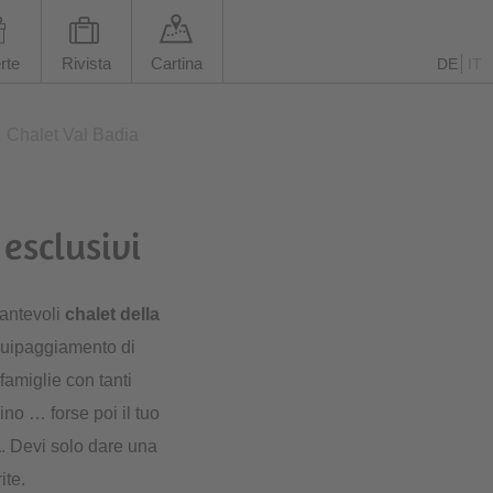
rte
Rivista
Cartina
DE
IT
Chalet Val Badia
esclusivi
cantevoli
chalet della
equipaggiamento di
 famiglie con tanti
ino … forse poi il tuo
a
. Devi solo dare una
ite.