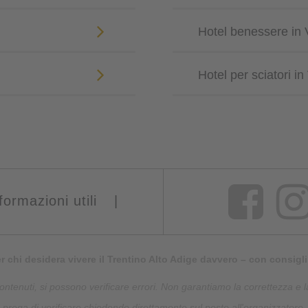
Hotel benessere in 
Hotel per sciatori in
formazioni utili
|
er chi desidera vivere il Trentino Alto Adige davvero – con consigli 
tenuti, si possono verificare errori. Non garantiamo la correttezza e la
prega di verificare chiedendo direttamente sul posto all'organizzatore.