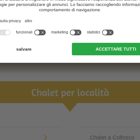
Chalet per località
Chalet a Colfosco