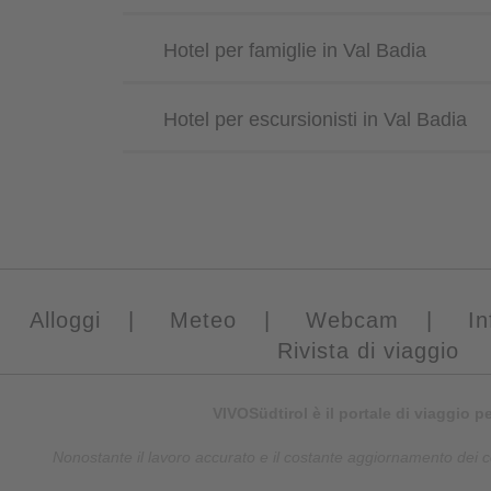
Hotel per famiglie in Val Badia
Hotel per escursionisti in Val Badia
Alloggi
|
Meteo
|
Webcam
|
In
Rivista di viaggio
VIVOSüdtirol è il portale di viaggio p
Nonostante il lavoro accurato e il costante aggiornamento dei con