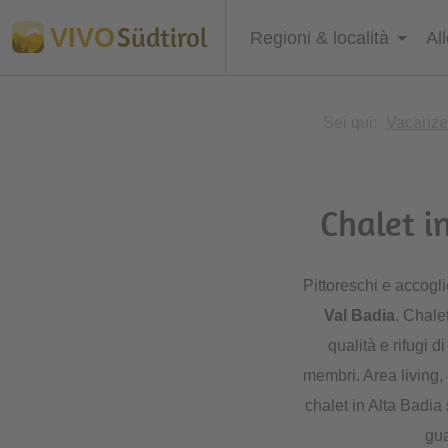
Südtirol
VIVO
Regioni & località
Al
Sei qui:
Vacanze 
Chalet i
Pittoreschi e accogli
Val Badia
. Chale
qualità e rifugi d
membri. Area living, 
chalet in Alta Badia
gua