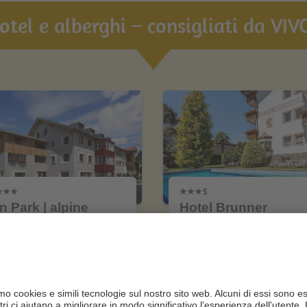
hotel e alberghi – consigliati da VIVO
n Park | alpine
Hotel Brunner
uites & spa
CIN +
N +
Merano
San Candido
al sito web
al sito web