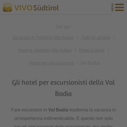
Südtirol
VIVO
Sei qui:
Vacanze in Trentino Alto Adige
\
Tutti gli alloggi
\
Hotel e alberghi Alto Adige
\
Hotel a tema
\
Hotel per escursionisti
\
Val Badia
Gli hotel per escursionisti della Val
Badia
Fare escursioni in
Val Badia
trasforma la vacanza in
un'esperienza indimenticabile. E questo non solo
per gli appassionati delle passeggiate, ma anche