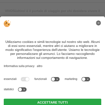
VIVOSüdtirol è il portale di viaggio per chi desidera vivere il
Trentino Alto Adige davvero – con consigli autentici, alloggi e
offerte su misura.
Nonostante il lavoro accurato e il costante aggiornamento dei
contenuti, si possono verificare errori. Non garantiamo la
correttezza e la completezza di tutte le informazioni. Per
motivi di sicurezza, si prega di verificare chiedendo
direttamente sul posto all'organizzatore.
Sitemap
|
Editoria
&
Direttiva privacy
|
Impostazioni cookie individuali
| Part. IVA IT02365710215