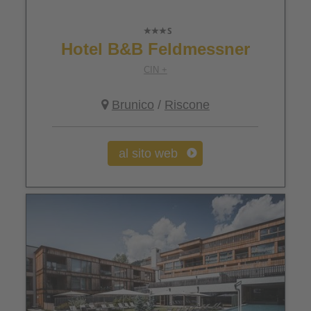
Hotel B&B Feldmessner
CIN +
Brunico
/
Riscone
al sito web