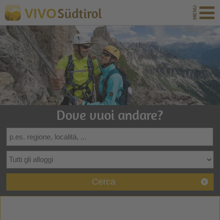
Südtirol
VIVO
Dove vuoi andare?
Cerca