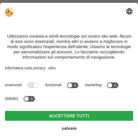
VIVOSüdtirol è il portale di viaggio per chi desidera vivere il
Trentino Alto Adige davvero – con consigli autentici, alloggi e
offerte su misura.
Nonostante il lavoro accurato e il costante aggiornamento dei
contenuti, si possono verificare errori. Non garantiamo la
correttezza e la completezza di tutte le informazioni. Per
motivi di sicurezza, si prega di verificare chiedendo
direttamente sul posto all'organizzatore.
Sitemap
|
Editoria
&
Direttiva privacy
|
Impostazioni cookie individuali
| Part. IVA IT02365710215
Zin Park | alpine suites & spa
CIN +