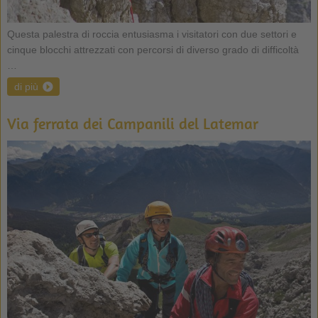
Questa palestra di roccia entusiasma i visitatori con due settori e
cinque blocchi attrezzati con percorsi di diverso grado di difficoltà
…
di più
Via ferrata dei Campanili del Latemar