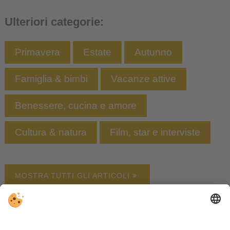
Ulteriori categorie:
Primavera
Estate
Autunno
Famiglia & bimbi
Vacanze attive
Benessere, cucina e amore
Cultura & natura
Film, star e interviste
MOSTRA TUTTI GLI ARTICOLI
Alloggi