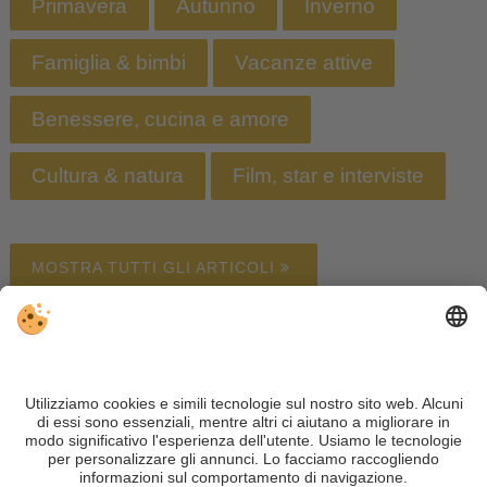
Primavera
Autunno
Inverno
Famiglia & bimbi
Vacanze attive
Benessere, cucina e amore
Cultura & natura
Film, star e interviste
MOSTRA TUTTI GLI ARTICOLI
Alloggi
Meteo
Webcam