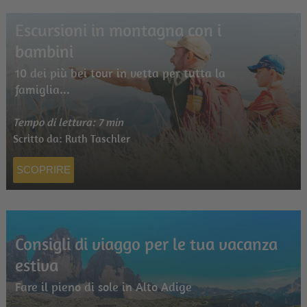
Escursioni in montagna con i
bambini
10 dei più bei tour in vetta per tutta la
famiglia...
Tempo di lettura: 7 min
Scritto da: Ruth Taschler
SCOPRIRE
Consigli di viaggo per le tua vacanza
estiva
Fare il pieno di sole in Alto Adige