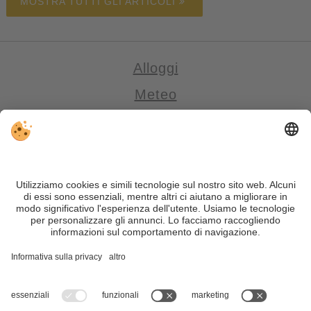
MOSTRA TUTTI GLI ARTICOLI
Alloggi
Meteo
Webcam
Newsletter
Note legali
&
Direttiva privacy
|
Impostazioni cookie
individuali
| Part. IVA IT02365710215