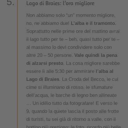
Lago di Braies: l’ora migliore
Non abbiamo solo “un” momento migliore,
no, ne abbiamo due!
L’alba e il tramonto
.
Soprattutto nelle prime ore del mattino avrai
il lago tutto per te – beh, quasi tutto per te –
al massimo lo devi condividere solo con
altre 20 – 50 persone.
Vale quindi la pena
di alzarsi presto
. La cosa migliore sarebbe
essere lì alle 5:30 per ammirare
l’alba al
Lago di Braies
. La Croda del Becco, le cui
cime si illuminano di rosso, le sfumature
dell’acqua, le barche di legno ben allineate
… Un idillio tutto da fotografare! E verso le
9, quando la quiete lascia il posto alle frotte
di turisti, tu sei già di ritorno a valle, con il
bottino più prezioso: le foto, ricordo più belle