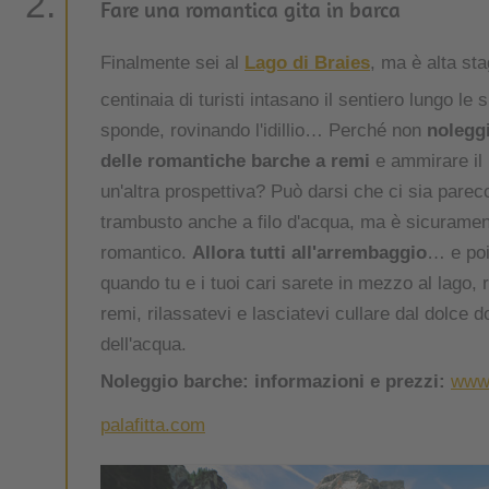
Fare una romantica gita in barca
Finalmente sei al
Lago di Braies
, ma è alta st
centinaia di turisti intasano il sentiero lungo le 
sponde, rovinando l'idillio… Perché non
nolegg
delle romantiche barche a remi
e ammirare il 
un'altra prospettiva? Può darsi che ci sia parec
trambusto anche a filo d'acqua, ma è sicuramen
romantico.
Allora tutti all'arrembaggio
… e poi
quando tu e i tuoi cari sarete in mezzo al lago, ri
remi, rilassatevi e lasciatevi cullare dal dolce d
dell'acqua.
Noleggio barche: informazioni e prezzi:
www.
palafitta.com