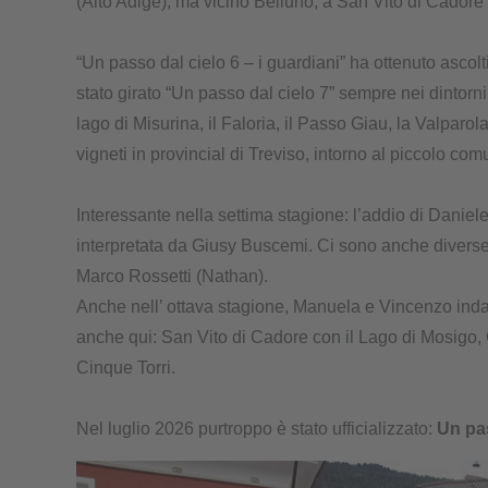
(Alto Adige), ma vicino Belluno, a San Vito di Cadore 
“Un passo dal cielo 6 – i guardiani” ha ottenuto ascol
stato girato “Un passo dal cielo 7” sempre nei dintorni
lago di Misurina, il Faloria, il Passo Giau, la Valpar
vigneti in provincial di Treviso, intorno al piccolo co
Interessante nella settima stagione: l’addio di Daniel
interpretata da Giusy Buscemi. Ci sono anche diverse
Marco Rossetti (Nathan).
Anche nell’ ottava stagione, Manuela e Vincenzo indag
anche qui: San Vito di Cadore con il Lago di Mosigo, 
Cinque Torri.
Nel luglio 2026 purtroppo è stato ufficializzato:
Un pas