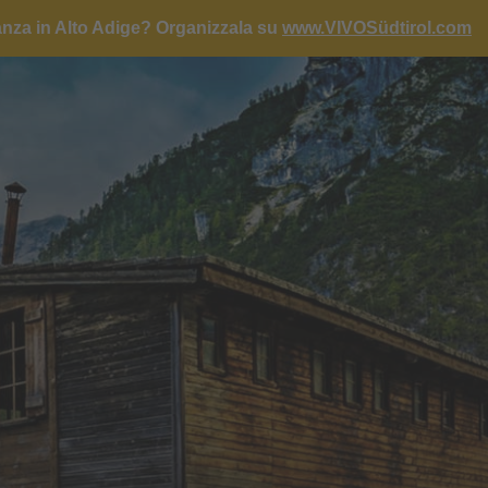
anza in Alto Adige?
Organizzala su
www.VIVOSüdtirol.com