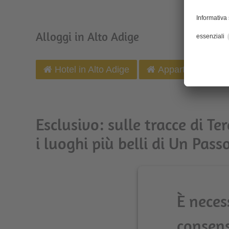
Alloggi in Alto Adige
Hotel in Alto Adige
Appartamenti in A
Esclusivo: sulle tracce di Ter
i luoghi più belli di Un Pass
È neces
consen