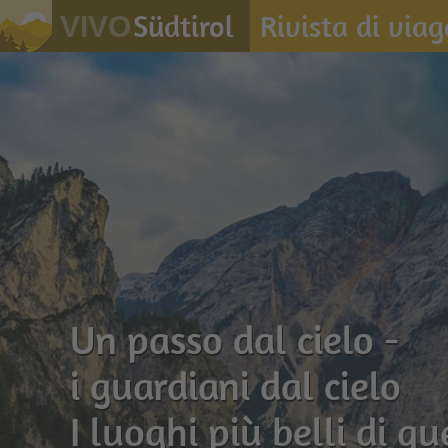
Südtirol
Rivista di viag
VIVO
Un passo dal cielo -
i guardiani dal cielo
I luoghi più belli di qu