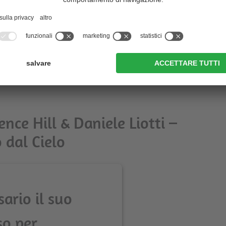
lto Adige
ence Hill & Daniele Liotti –
o dal Cielo
sario il suo
so per