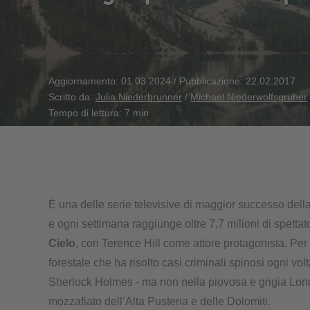
Aggiornamento: 01.03.2024
/
Pubblicazione: 22.02.2017
Scritto da:
Julia Niederbrunner
/
Michael Niederwolfsgruber
Tempo di lettura: 7 min
È una delle serie televisive di maggior successo della
e ogni settimana raggiunge oltre 7,7 milioni di spettat
Cielo
, con Terence Hill come attore protagonista. Per t
forestale che ha risolto casi criminali spinosi ogni v
Sherlock Holmes - ma non nella piovosa e grigia Lond
mozzafiato dell’Alta Pusteria e delle Dolomiti.