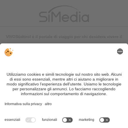
VIVOSüdtirol è il portale di viaggio per chi desidera vivere il
Trentino Alto Adige davvero – con consigli autentici, alloggi e
offerte su misura.
Nonostante il lavoro accurato e il costante aggiornamento dei
contenuti, si possono verificare errori. Non garantiamo la
correttezza e la completezza di tutte le informazioni. Per
motivi di sicurezza, si prega di verificare chiedendo
direttamente sul posto all'organizzatore.
Sitemap
|
Editoria
&
Direttiva privacy
|
Impostazioni cookie individuali
| Part. IVA IT02365710215