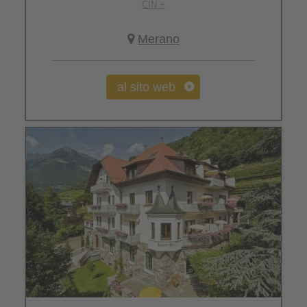
CIN +
Merano
al sito web