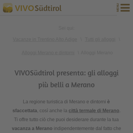
Südtirol
VIVO
Sei qui:
Vacanze in Trentino Alto Adige
\
Tutti gli alloggi
\
Alloggi Merano e dintorni
\
Alloggi Merano
VIVOSüdtirol presenta: gli alloggi
più belli a Merano
La regione turistica di Merano e dintorni
è
sfaccettata
, così anche la
città termale di Merano
.
Ti offre tutto ciò che puoi desiderare durante la tua
vacanza a Merano
indipendentemente dal fatto che