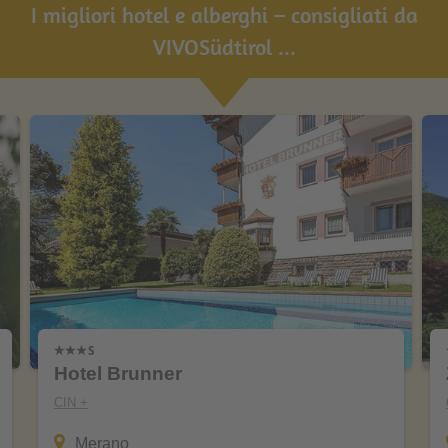
I migliori hotel e alberghi – consigliati da
VIVOSüdtirol ...
Hotel Brunner
CIN +
Merano