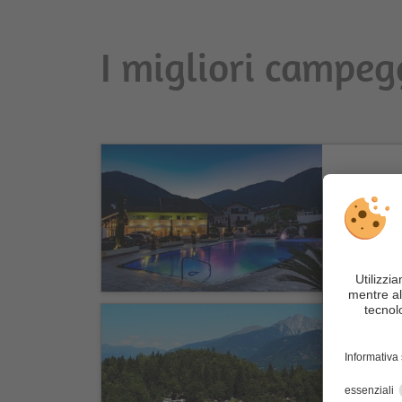
I migliori campeg
Ho
Alpi