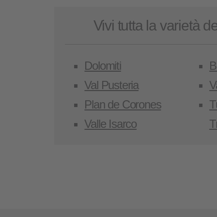
Vivi tutta la varietà d
Dolomiti
B
Val Pusteria
V
Plan de Corones
T
Valle Isarco
T