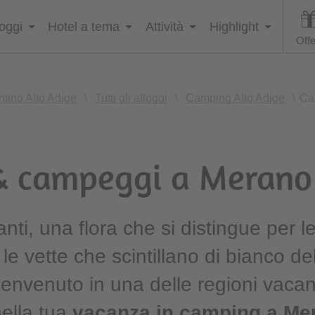
loggi
Hotel a tema
Attività
Highlight
Offe
ntino Alto Adige
\
Tutti gli alloggi
\
Camping Alto Adige
\
Ca
 campeggi a Merano 
nti, una flora che si distingue per 
 le vette che scintillano di bianco d
nvenuto in una delle regioni vacanz
ella tua
vacanza in camping a Mer