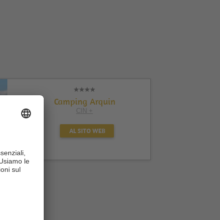
Camping Arquin
CIN +
AL SITO WEB