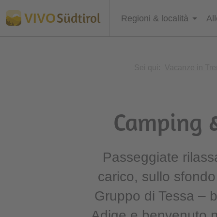
Südtirol
VIVO
Regioni & località
Al
Sei qui:
Vacanze in Tre
Camping &
Passeggiate rilassa
carico, sullo sfondo
Gruppo di Tessa – be
Adige e benvenuto n