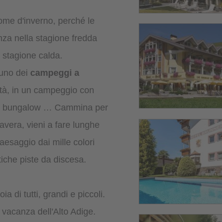
ome d'inverno, perché le
nza nella stagione fredda
a stagione calda.
 uno dei
campeggi a
ttà, in un campeggio con
e i bungalow … Cammina per
rimavera, vieni a fare lunghe
 paesaggio dai mille colori
tiche piste da discesa.
a di tutti, grandi e piccoli.
i vacanza dell'Alto Adige.