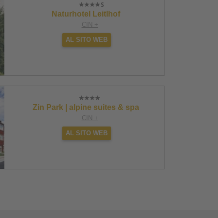
Naturhotel Leitlhof
CIN +
AL SITO WEB
Zin Park | alpine suites & spa
CIN +
AL SITO WEB