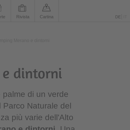
rte
Rivista
Cartina
DE
IT
mping Merano e dintorni
e dintorni
le palme di un verde
el Parco Naturale del
a più varie dell'Alto
ano e dintorni
. Una