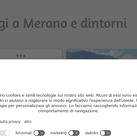
gi a Merano e dintorni
tel Resort Schlosshof
CIN +
AL SITO WEB
n Fitness Waldcamping
Foiana
CIN +