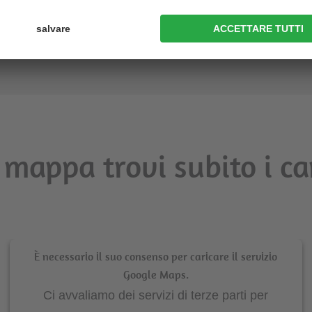
AL SITO WEB
mappa trovi subito i ca
È necessario il suo consenso per caricare il servizio
Google Maps.
Ci avvaliamo dei servizi di terze parti per