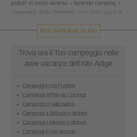
pallidi” in modo diverso – facendo camping. I
campeggi delle Dolomiti
sono ottimi punti di
partenza per scoprire l'attraente offerta di sport
e cultura di quest'area vacanze. Qui è
PER SAPERNE DI PIÚ
assicurato che si avverano tutti i desideri.
Trova ora il Tuo campeggio nelle
aree vacanze dell'Alto Adige
Campeggi in Val Pusteria
Campeggi al Plan de Corones
Campeggi in Valle Isarco
Campeggi a Bolzano e dintorni
Campeggi a Merano e dintorni
Campeggi in Val Venosta