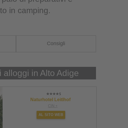
nto in camping.
Consigli
i alloggi in Alto Adige
Naturhotel Leitlhof
CIN +
AL SITO WEB