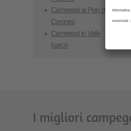
Campeggi al Plan de
C
Corones
V
Campeggi in Valle
T
Isarco
A
I migliori campeg