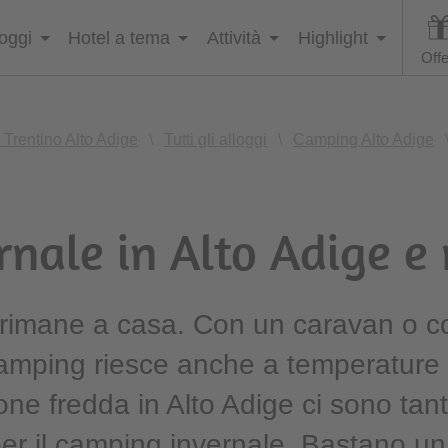
loggi
Hotel a tema
Attività
Highlight
Offe
 Trentino Alto Adige
\
Tutti gli alloggi
\
Camping Alto Adige
nale in Alto Adige e 
a rimane a casa. Con un caravan o 
 camping riesce anche a temperature 
ne fredda in Alto Adige ci sono tant
per il camping invernale. Bastano un 