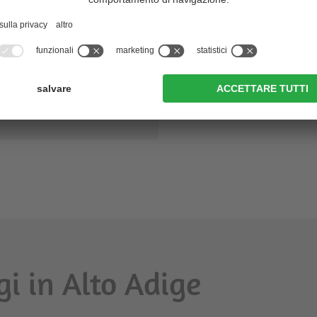
ampeggi in Val
enosta
utti i campeggi in Alto
dige
gi in Alto Adige