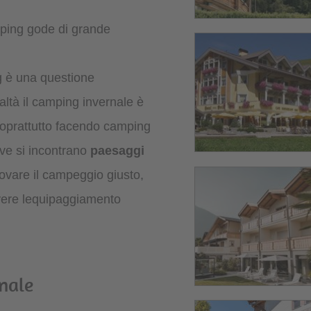
mping gode di grande
ng è una questione
altà il camping invernale è
oprattutto facendo camping
ove si incontrano
paesaggi
trovare il campeggio giusto,
avere lequipaggiamento
rnale