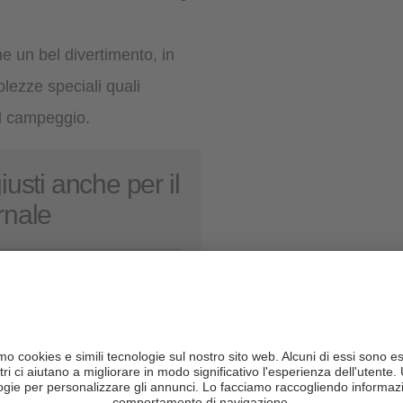
e un bel divertimento, in
lezze speciali quali
l campeggio.
iusti anche per il
rnale
amping a Bolzano e
intorni
ampeggi a Merano e
intorni