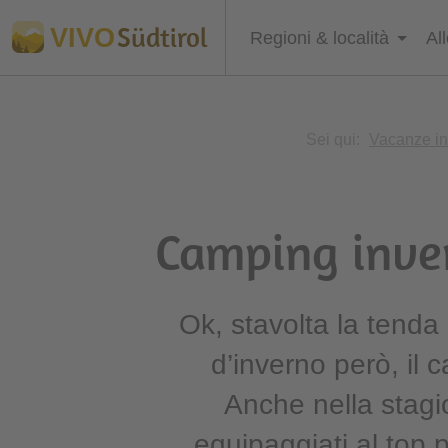
Südtirol
VIVO
Regioni & località
Al
Sei qui:
Vacanze in
Camping inver
Ok, stavolta la tend
d’inverno però, il
Anche nella stagio
equipaggiati al top 