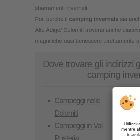
sbarramenti invernali.
Poi, perché il
camping invernale
sia anch
Alto Adige/ Dolomiti troverai anche piacevo
magnifiche oasi benessere direttamente a
Dove trovare gli indirizzi g
camping inve
Campeggi nelle
C
Dolomiti
d
Campeggi in Val
C
Pusteria
d