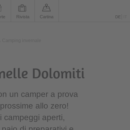
rte
Rivista
Cartina
DE
IT
\
Camping invernale
nelle Dolomiti
con un camper a prova
prossime allo zero!
i campeggi aperti,
paio di preparativi e