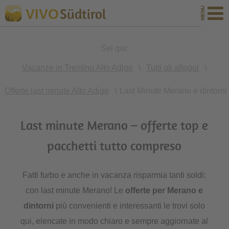
Südtirol
VIVO
Sei qui:
Vacanze in Trentino Alto Adige
\
Tutti gli alloggi
\
Offerte last minute Alto Adige
\
Last Minute Merano e dintorni
Last minute Merano – offerte top e
pacchetti tutto compreso
Fatti furbo e anche in vacanza risparmia tanti soldi:
con last minute Merano! Le
offerte per Merano e
dintorni
più convenienti e interessanti le trovi solo
qui, elencate in modo chiaro e sempre aggiornate al