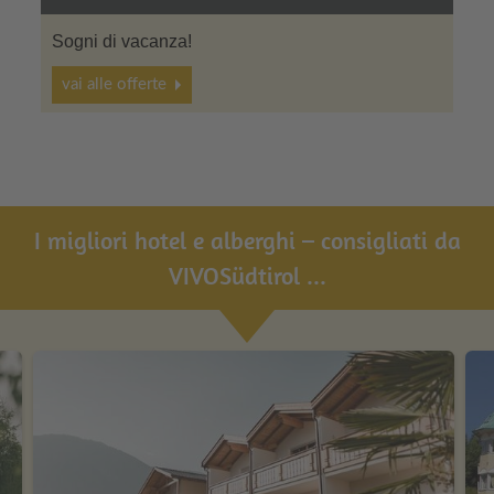
Sogni di vacanza!
vai alle offerte
I migliori hotel e alberghi – consigliati da
VIVOSüdtirol ...