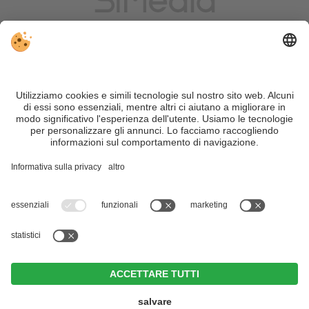
VIVOSüdtirol è il portale di viaggio per chi desidera vivere il
Trentino Alto Adige davvero – con consigli autentici, alloggi e
offerte su misura.
Nonostante il lavoro accurato e il costante aggiornamento dei
contenuti, si possono verificare errori. Non garantiamo la
correttezza e la completezza di tutte le informazioni. Per
motivi di sicurezza, si prega di verificare chiedendo
direttamente sul posto all'organizzatore.
Sitemap
|
Editoria
&
Direttiva privacy
|
Impostazioni cookie individuali
| Part. IVA IT02365710215
Hotel Erika