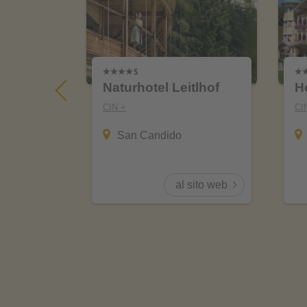
ne
Naturhotel Leitlhof
H
CIN +
CI
San Candido
sito web
al sito web