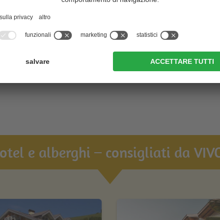
urveda & SPA
Hotel Ansitz Plantiz
CIN +
Merano
vai alle offerte
Vantaggio per te!
hotel e alberghi – consigliati da VIVO