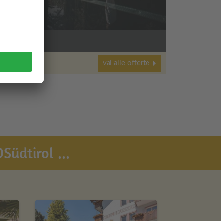
vai alle offerte
Südtirol ...