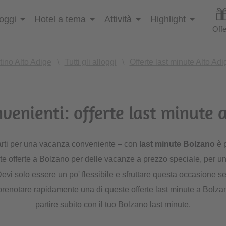
loggi
Hotel a tema
Attività
Highlight
Offe
tino Alto Adige
\
Tutti gli alloggi
\
Offerte last minute Alto Adi
venienti: offerte last minute 
arti per una vacanza conveniente – con
last minute Bolzano
è p
ste offerte a Bolzano per delle vacanze a prezzo speciale, per
Devi solo essere un po' flessibile e sfruttare questa occasione s
prenotare rapidamente una di queste offerte last minute a Bolza
partire subito con il tuo Bolzano last minute.