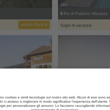
CIN +
Rio di Pusteria / Maranza
vai alle offerte
Sogni di vacanza!