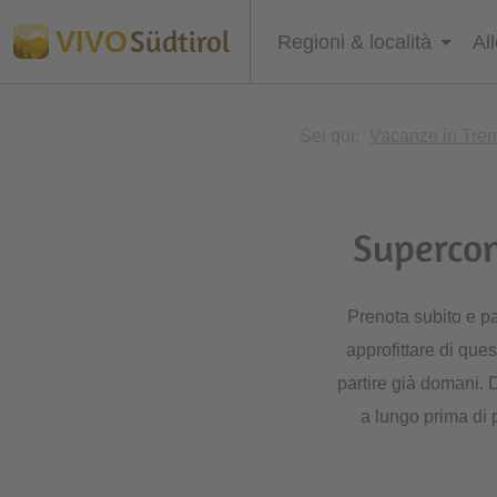
Südtirol
VIVO
Regioni & località
Al
Sei qui:
Vacanze in Tren
Supercon
Prenota subito e p
approfittare di que
partire già domani. 
a lungo prima di 