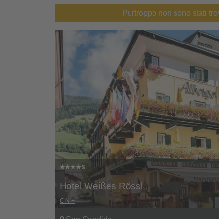
Purtroppo non sono stati trov
Hotel Weißes Rössl
CIN +