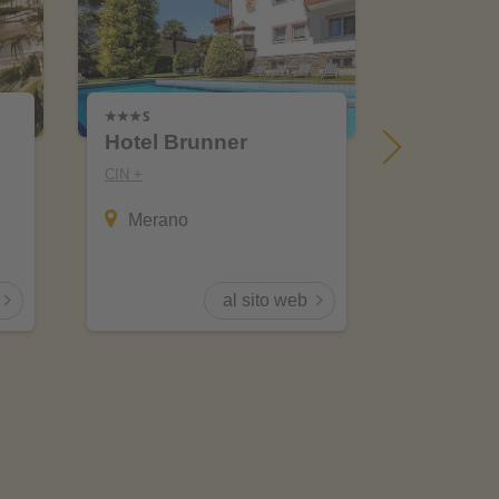
Hotel Brunner
Zin Park
suites 
CIN +
CIN +
Merano
San Ca
al sito web