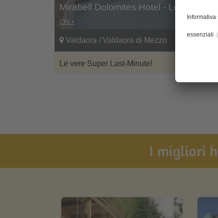
Mirabell Dolomites Hotel - Luxury Ay
CIN +
Valdaora / Valdaora di Mezzo
Le vere Super Last-Minute!
I migliori 