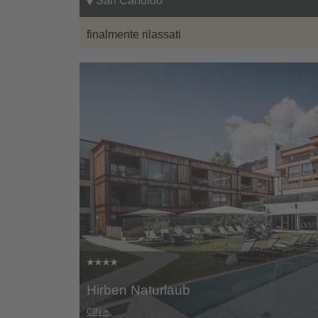
San Candido
finalmente rilassati
Hirben Naturlaub
CIN +