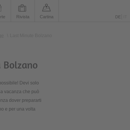
rte
Rivista
Cartina
DE
IT
ge
\
Last Minute Bolzano
a Bolzano
ossibile! Devi solo
 una vacanza che può
enza dover prepararti
no e per una volta