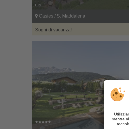
CIN +
Casies / S. Maddalena
Sogni di vacanza!