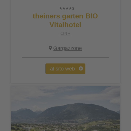
theiners garten BIO
Vitalhotel
CIN +
Gargazzone
al sito web