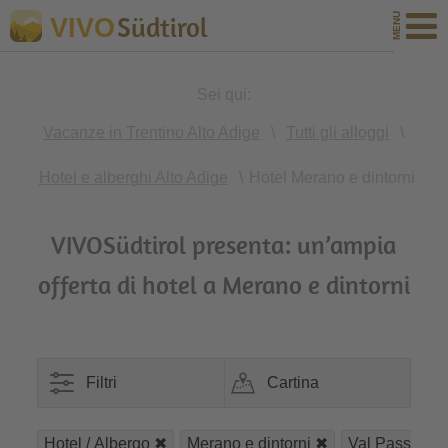
Südtirol
VIVO
Sei qui:
Vacanze in Trentino Alto Adige
\
Tutti gli alloggi
\
Hotel e alberghi Alto Adige
\
Hotel Merano e dintorni
VIVOSüdtirol presenta: un’ampia
offerta di hotel a Merano e dintorni
Filtri
Cartina
Hotel / Albergo
Merano e dintorni
Val Passiria