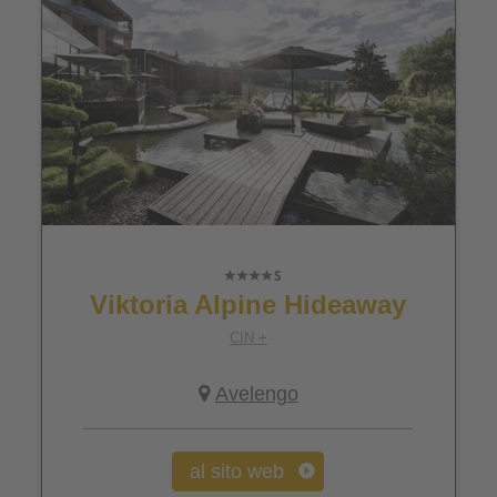
Viktoria Alpine Hideaway
CIN +
Avelengo
al sito web