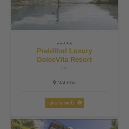
Preidlhof Luxury
DolceVita Resort
CIN +
Naturno
al sito web