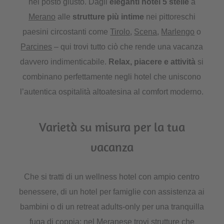
nel posto giusto. Dagli
eleganti hotel 5 stelle
a
Merano
alle
strutture più intime
nei pittoreschi
paesini circostanti come
Tirolo
,
Scena
,
Marlengo
o
Parcines
– qui trovi tutto ciò che rende una vacanza
davvero indimenticabile.
Relax, piacere e attività
si
combinano perfettamente negli hotel che uniscono
l’autentica ospitalità altoatesina al comfort moderno.
Varietà su misura per la tua
vacanza
Che si tratti di un wellness hotel con ampio centro
benessere, di un hotel per famiglie con assistenza ai
bambini o di un retreat adults-only per una tranquilla
fuga di coppia: nel Meranese trovi strutture che