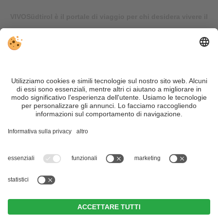
VIVOSüdtirol è il portale di viaggio per chi desidera vivere il
Trentino Alto Adige davvero – con consigli autentici, alloggi e
offerte su misura.
Nonostante il lavoro accurato e il costante aggiornamento dei
contenuti, si possono verificare errori. Non garantiamo la
correttezza e la completezza di tutte le informazioni. Per
motivi di sicurezza, si prega di verificare chiedendo
direttamente sul posto all'organizzatore.
Sitemap
|
Editoria
&
Direttiva privacy
|
Impostazioni cookie individuali
| Part. IVA IT02365710215