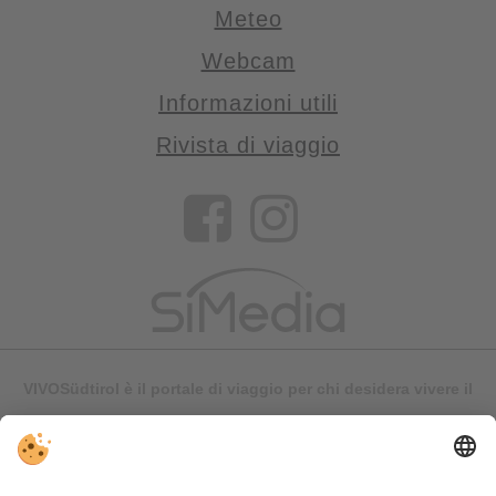
Meteo
Webcam
Informazioni utili
Rivista di viaggio
VIVOSüdtirol è il portale di viaggio per chi desidera vivere il
Trentino Alto Adige davvero – con consigli autentici, alloggi e
offerte su misura.