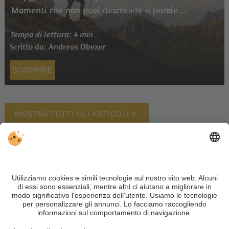
Momenti che non puoi descrivere a parole...
Tempo di lettura: 4 min
Scritto da: Andreas Obexer
SCOPRIRE
MOSTRA TUTTI GLI ARTICOLI
Alloggi
Meteo
Webcam
Newsletter