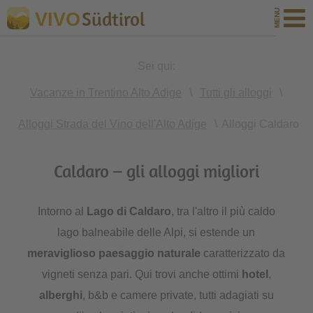
Südtirol
VIVO
Sei qui:
Vacanze in Trentino Alto Adige
\
Tutti gli alloggi
\
Alloggi Strada del Vino dell'Alto Adige
\
Alloggi Caldaro
Caldaro – gli alloggi migliori
Intorno al
Lago di Caldaro
, tra l'altro il più caldo
lago balneabile delle Alpi, si estende un
meraviglioso paesaggio naturale
caratterizzato da
vigneti senza pari. Qui trovi anche ottimi
hotel
,
alberghi
, b&b e camere private, tutti adagiati su