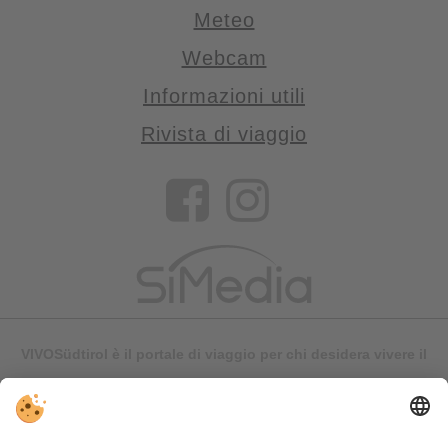
Meteo
Webcam
Informazioni utili
Rivista di viaggio
VIVOSüdtirol è il portale di viaggio per chi desidera vivere il
Trentino Alto Adige davvero – con consigli autentici, alloggi e
offerte su misura.