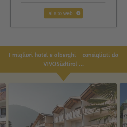
al sito web
I migliori hotel e alberghi – consigliati da
VIVOSüdtirol ...