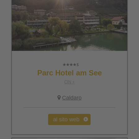
Parc Hotel am See
CIN +
Caldaro
al sito web