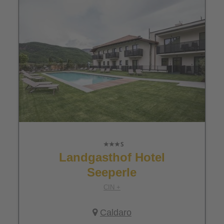
Landgasthof Hotel
Seeperle
CIN +
Caldaro