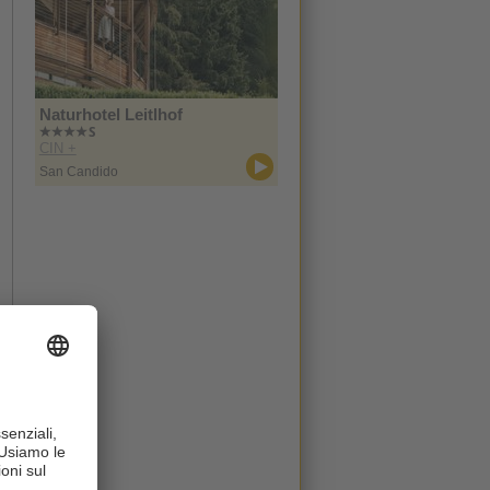
Naturhotel Leitlhof
CIN +
San Candido