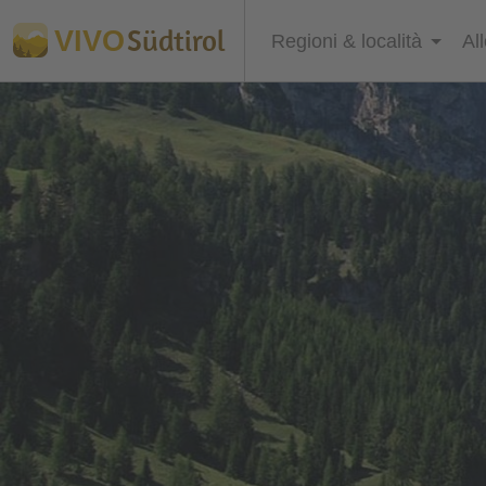
Südtirol
VIVO
Regioni & località
Al