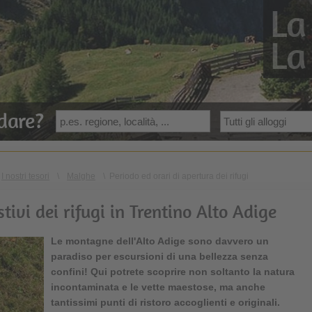
La
La
dare?
I nostri tesori
\
Malghe
\
Periodo ed orari di apertura dei rifugi
tivi dei rifugi in Trentino Alto Adige
Le montagne dell'Alto Adige sono davvero un
paradiso per escursioni di una bellezza senza
confini! Qui potrete scoprire non soltanto la natura
incontaminata e le vette maestose, ma anche
tantissimi punti di ristoro accoglienti e originali.