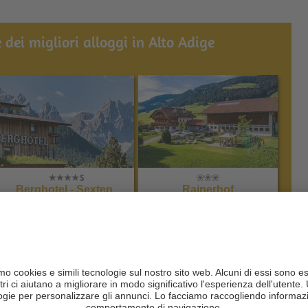
 dei migliori alloggi in Alto Adige
Berghotel - Sexten
Rainerhof
CIN +
CIN +
Sesto
Villabassa
al sito web
al sito web