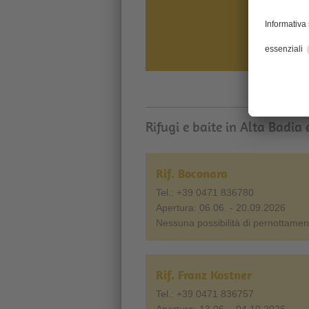
Rifugi e baite in Alta Badia 
Rif. Boconara
Tel.: +39 0471 836780
Apertura: 06.06. - 20.09.2026
Nessuna possibilità di pernottamen
Rif. Franz Kostner
Tel.: +39 0471 836757