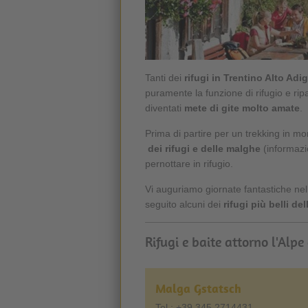
Tanti dei
rifugi in Trentino Alto Adi
puramente la funzione di rifugio e ripa
diventati
mete di gite molto amate
.
Prima di partire per un trekking in mo
dei rifugi e delle malghe
(informazi
pernottare in rifugio.
Vi auguriamo giornate fantastiche nel
seguito alcuni dei
rifugi più belli de
Rifugi e baite attorno l'Alpe 
Malga Gstatsch
Tel.: +39 345 2714431