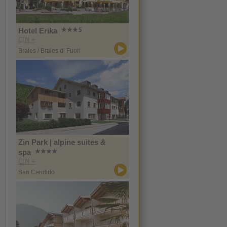
Hotel Erika
CIN +
Braies / Braies di Fuori
Zin Park | alpine suites &
spa
CIN +
San Candido