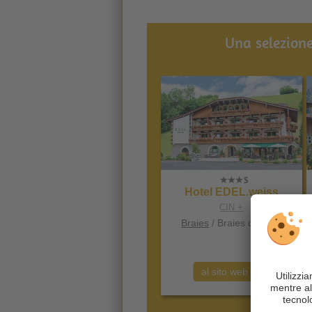
Una selezione
Hotel EDEL.weiss
CIN +
Braies
/ Braies di Fuori
al sito web