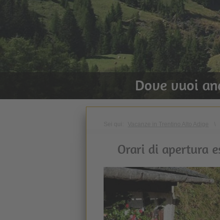
Dove vuoi an
Sei qui:
Vacanze in Trentino Alto Adige
\
Orari di apertura es