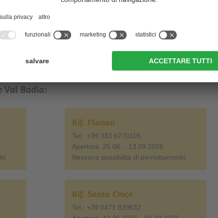
Hotel in Alto Adige
Appartamenti in Alto Adige
e Val Badia:
Rif. Florian
Tel.: +39 333 6770105
Apertura: 25.06. - 13.09.2026
to
Nessuna possibilità di pernottamento
Rif. Santa Croce
Tel.: +39 0471 839632