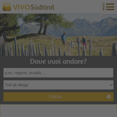
Südtirol
VIVO
Dove vuoi andare?
Cerca