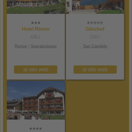
Hotel Rinner
Glinzhof
CIN +
CIN +
Renon
/
Soprabolzano
San Candido
al sito web
al sito web