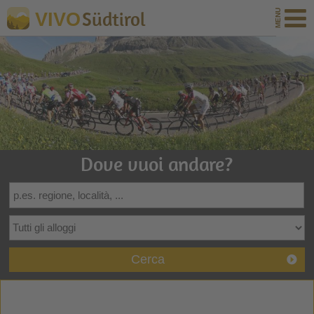
Südtirol
VIVO
Dove vuoi andare?
Cerca