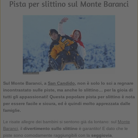
Pista per slittino sul Monte Baranci
Sul
Monte Baranci
, a
San Candido
, non è solo lo sci a regnare
incontrastato sulle piste, ma anche lo slittino… per la gioia di
tutti gli appassionati! Questa popolare
pista per slittino
è nota
per essere facile e sicura, ed è quindi molto apprezzata dalle
famiglie.
Le risate allegre dei bambini si sentono già da lontano: sul
Monte
Baranci
, il
divertimento sullo slittino
è garantito! E dato che le
piste sono comodamente raggiungibili con la
seggiovia
,