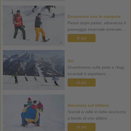
Escursioni con le ciaspole
Passo dopo passo, attraverso il
paesaggio invernale innevato ...
di più
Sci
Divertimento sulle piste e rifugi
incantati ti aspettano ...
di più
Sicurezza sul slittino
Scendi a valle in tutta sicurezza
a bordo di uno slittino ...
di più