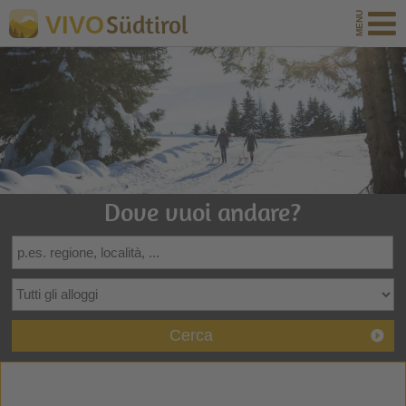
Südtirol
VIVO
Dove vuoi andare?
Cerca