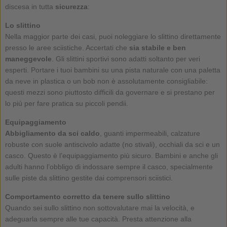
discesa in tutta
sicurezza
:
Lo slittino
Nella maggior parte dei casi, puoi noleggiare lo slittino direttamente
presso le aree sciistiche. Accertati che
sia stabile e ben
maneggevole
. Gli slittini sportivi sono adatti soltanto per veri
esperti. Portare i tuoi bambini su una pista naturale con una paletta
da neve in plastica o un bob non è assolutamente consigliabile:
questi mezzi sono piuttosto difficili da governare e si prestano per
lo più per fare pratica su piccoli pendii.
Equipaggiamento
Abbigliamento da sci caldo
, guanti impermeabili, calzature
robuste con suole antiscivolo adatte (no stivali), occhiali da sci e un
casco. Questo è l’equipaggiamento più sicuro. Bambini e anche gli
adulti hanno l’obbligo di indossare sempre il casco, specialmente
sulle piste da slittino gestite dai comprensori sciistici.
Comportamento corretto da tenere sullo slittino
Quando sei sullo slittino non sottovalutare mai la velocità, e
adeguarla sempre alle tue capacità. Presta attenzione alla