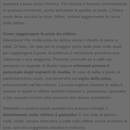
spostare il peso verso l'interno. Per riuscire a frenare correttamente
in qualsiasi momento, punta entrambe le gambe al suolo. L'intera
suola deve toccare la neve. Infine, solleva leggermente le corna
dello slittino.
Come raggiungere la pista da slittino
Attenzione! Per molte piste da slittino esiste il divieto di salire a
piedi. Di fatto, ciò vale per la maggior parte delle piste nelle quali
per raggiungere il punto di partenza è necessario prendere una
cabinovia o una seggiovia. Pertanto, controlla se a valle sia
presente un segnale di divieto oppure
informati presso il
personale degli impianti di risalita
. In caso di salita a piedi, sii
particolarmente cauto, mantenendoti sul
ciglio della pista
,
precisamente nel lato interno. La cosa migliore durante la salita è
portare in spalla lo slittino anziché trainarlo o, perlomeno, spostarlo
a lato quando incontri altre persone che stanno scendendo.
Mettendo in pratica questi semplici ma preziosi consigli, il
divertimento sullo slittino è garantito
! E non solo di giorno…
molti, infatti, amano sfrecciare a valle sullo slittino anche al chiaro di
luna, con una suggestiva discesa in notturna.