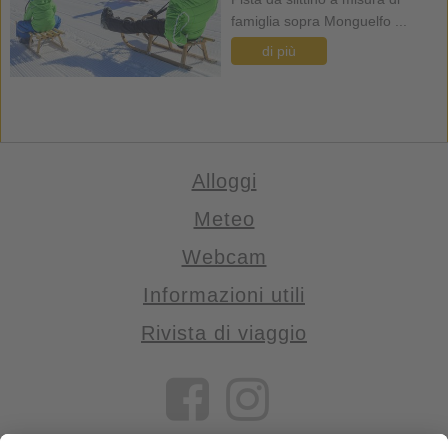
famiglia sopra Monguelfo ...
di più
Alloggi
Meteo
Webcam
Informazioni utili
Rivista di viaggio