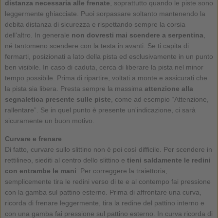
distanza necessaria alle frenate
, soprattutto quando le piste sono
leggermente ghiacciate. Puoi sorpassare soltanto mantenendo la
debita distanza di sicurezza e rispettando sempre la corsia
dell'altro. In generale
non dovresti mai scendere a serpentina
,
né tantomeno scendere con la testa in avanti. Se ti capita di
fermarti, posizionati a lato della pista ed esclusivamente in un punto
ben visibile. In caso di caduta, cerca di liberare la pista nel minor
tempo possibile. Prima di ripartire, voltati a monte e assicurati che
la pista sia libera. Presta sempre la massima
attenzione alla
segnaletica presente sulle piste
, come ad esempio “Attenzione,
rallentare”. Se in quel punto è presente un'indicazione, ci sarà
sicuramente un buon motivo.
Curvare e frenare
Di fatto, curvare sullo slittino non è poi così difficile. Per scendere in
rettilineo, siediti al centro dello slittino e
tieni saldamente le redini
con entrambe le mani
. Per correggere la traiettoria,
semplicemente tira le redini verso di te e al contempo fai pressione
con la gamba sul pattino esterno. Prima di affrontare una curva,
ricorda di frenare leggermente, tira la redine del pattino interno e
con una gamba fai pressione sul pattino esterno. In curva ricorda di