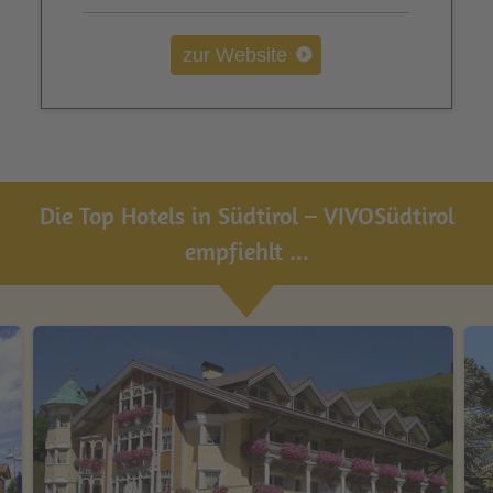
zur Website
Die Top Hotels in Südtirol – VIVOSüdtirol
empfiehlt ...