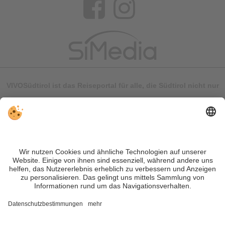
VIVOSüdtirol ist das Reiseportal für alle, die Südtirol nicht nur
besuchen, sondern wirklich erleben wollen – inklusive Tipps,
tollen Unterkünften und Angeboten.
Trotz genauer Arbeit und ständigem Aktualisieren der Inhalte,
können Fehler auftreten. Wir übernehmen keine Gewähr für
die Richtigkeit und Vollständigkeit aller Informationen.
Informieren Sie sich sicherheitshalber nochmals beim
Veranstalter vor Ort über die aktuellen Bedingungen.