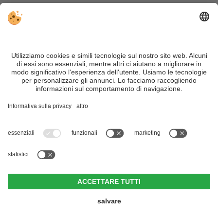
Trentino Alto Adige davvero – con consigli autentici, alloggi e
offerte su misura.
Nonostante il lavoro accurato e il costante aggiornamento dei
contenuti, si possono verificare errori. Non garantiamo la
correttezza e la completezza di tutte le informazioni. Per
motivi di sicurezza, si prega di verificare chiedendo
direttamente sul posto all'organizzatore.
Sitemap
|
Editoria
&
Direttiva privacy
|
Impostazioni cookie individuali
| Part. IVA IT02365710215
Naturhotel Leitlhof
CIN +