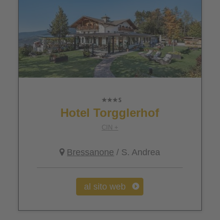
Hotel Torgglerhof
CIN +
Bressanone
/ S. Andrea
al sito web