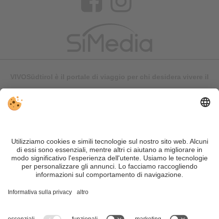
VIVOSüdtirol è il portale di viaggio per chi desidera vivere il
Trentino Alto Adige davvero – con consigli autentici, alloggi e
offerte su misura.
Nonostante il lavoro accurato e il costante aggiornamento dei
contenuti, si possono verificare errori. Non garantiamo la
correttezza e la completezza di tutte le informazioni. Per
motivi di sicurezza, si prega di verificare chiedendo
direttamente sul posto all'organizzatore.
Sitemap
|
Editoria
&
Direttiva privacy
|
Impostazioni cookie individuali