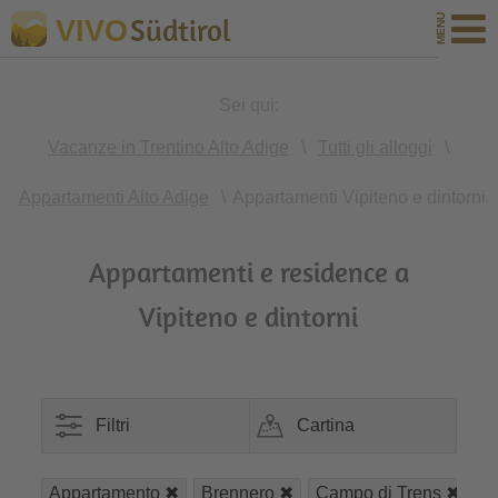
Südtirol
VIVO
Sei qui:
Vacanze in Trentino Alto Adige
\
Tutti gli alloggi
\
Appartamenti Alto Adige
\
Appartamenti Vipiteno e dintorni
Appartamenti e residence a
Vipiteno e dintorni
Filtri
Cartina
Appartamento
Brennero
Campo di Trens
C