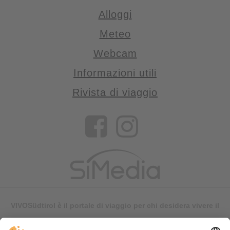
Alloggi
Meteo
Webcam
Informazioni utili
Rivista di viaggio
VIVOSüdtirol è il portale di viaggio per chi desidera vivere il
Trentino Alto Adige davvero – con consigli autentici, alloggi e