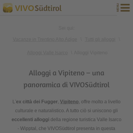
Südtirol
VIVO
Sei qui:
Vacanze in Trentino Alto Adige
\
Tutti gli alloggi
\
Alloggi Valle Isarco
\
Alloggi Vipiteno
Alloggi a Vipiteno – una
panoramica di VIVOSüdtirol
L'
ex città dei Fugger
,
Vipiteno
, offre molto a livello
culturale e naturalistico. A tutto ciò si uniscono gli
eccellenti
alloggi
della regione turistica Valle Isarco
- Wipptal, che VIVOSüdtirol presenta in questa