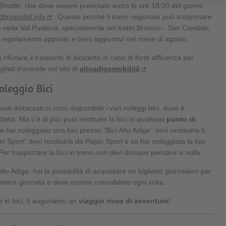
r Shuttle, che deve essere prenotato entro le ore 18:00 del giorno
tirolmobil.info
. Questo perché il treno regionale può trasportare
 nella Val Pusteria, specialmente nel tratto Bruncio - San Candido,
n regolamento apposto e treni aggiuntivi nel mese di agosto.
rifiutare il trasporto di biciclette in caso di forte affluenza per
liati troverete sul sito di
altoadigemobilità
.
oleggio Bici
unti distaccati ci sono disponibile i vari noleggi bici, dove è
datta. Ma c'è di più: puoi restituire la bici in qualsiasi
punto di
se hai noleggiato una bici presso “Bici Alto Adige” devi restituirla lì,
in Sport” devi restituirla da Papin Sport e se hai noleggiata la bici
lì. Per trasportare la bici in treno non devi dunque pensare a nulla.
Alto Adige, hai la possibilità di acquistare un biglietto giornaliero per
l'intera giornata e deve essere convalidato ogni volta.
e in bici, ti auguriamo un
viaggio ricco di avventure
!