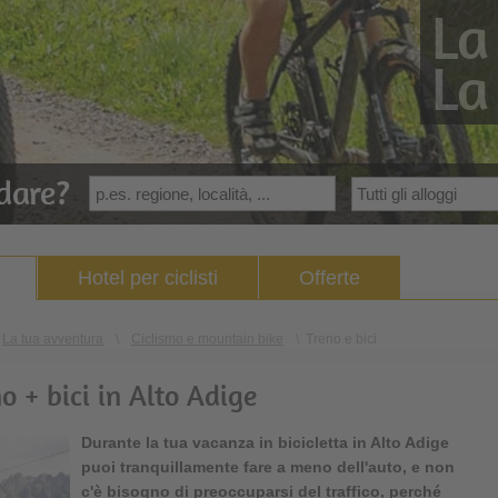
La
La
dare?
Hotel per ciclisti
Offerte
La tua avventura
\
Ciclismo e mountain bike
\
Treno e bici
o + bici in Alto Adige
Durante la tua vacanza in bicicletta in Alto Adige
puoi tranquillamente fare a meno dell'auto, e non
c'è bisogno di preoccuparsi del traffico, perché