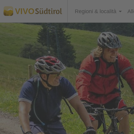
Südtirol
VIVO
Regioni & località
Al