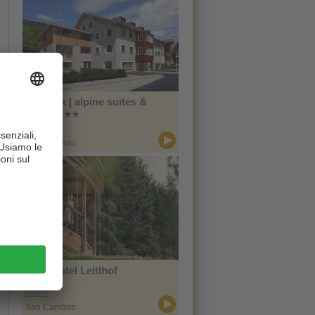
Zin Park | alpine suites &
spa
CIN +
San Candido
Naturhotel Leitlhof
CIN +
San Candido