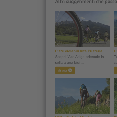
Altri suggerimenti che posso
Piste ciclabili Alta Pusteria
E
Scopri l'Alto Adige orientale in
Tu
sella a una bici ...
co
di più