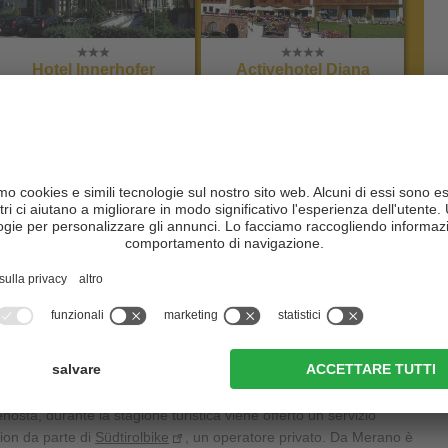
Hotel Innerhofer
Activehotel Diana
CIN +
CIN +
Gais
Siusi allo Sciliar
al sito web
al sito web
 treno
gna del motto "
Treno+bici
". Nell'Alto Adige orientale, è disponibile la
spola tra Bressanone e Lienz, nel Tirolo orientale. Nell'Alto Adige
lla Val Venosta
che ti porta avanti e indietro da Malles a Merano e
nosta, durante la stagione turistica viene offerto un servizio
mion da parte di
Südtirolbike
, un operatore privato. Da Merano è