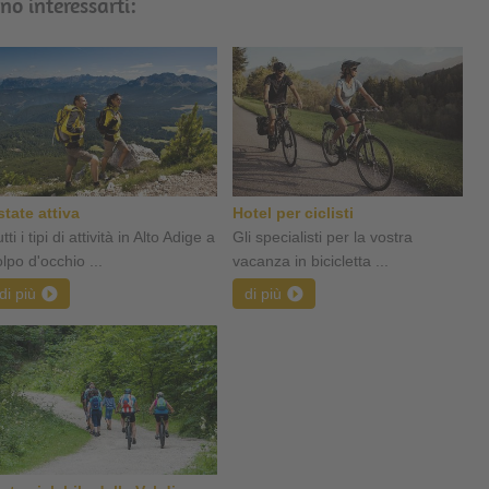
no interessarti:
state attiva
Hotel per ciclisti
tti i tipi di attività in Alto Adige a
Gli specialisti per la vostra
lpo d'occhio ...
vacanza in bicicletta ...
di più
di più