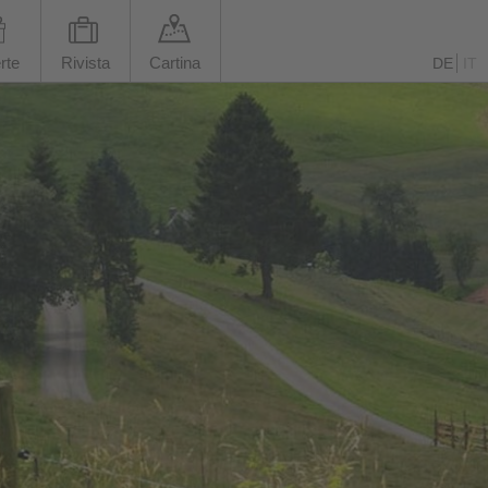
rte
Rivista
Cartina
DE
IT