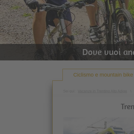
Dove vuoi an
Ciclismo e mountain bike
Sei qui:
Vacanze in Trentino Alto Adige
\
Tren