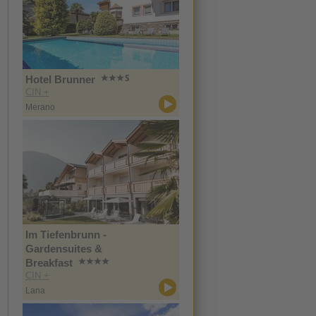
Hotel Brunner
CIN +
Merano
Im Tiefenbrunn -
Gardensuites &
Breakfast
CIN +
Lana