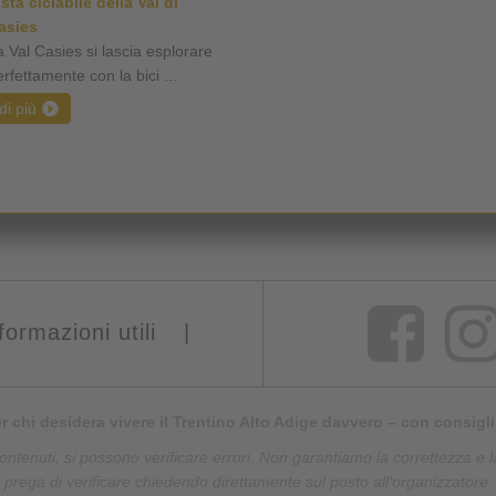
ista ciclabile della Val di
asies
a Val Casies si lascia esplorare
rfettamente con la bici ...
di più
formazioni utili
|
er chi desidera vivere il Trentino Alto Adige davvero – con consigli 
tenuti, si possono verificare errori. Non garantiamo la correttezza e la
prega di verificare chiedendo direttamente sul posto all'organizzatore.