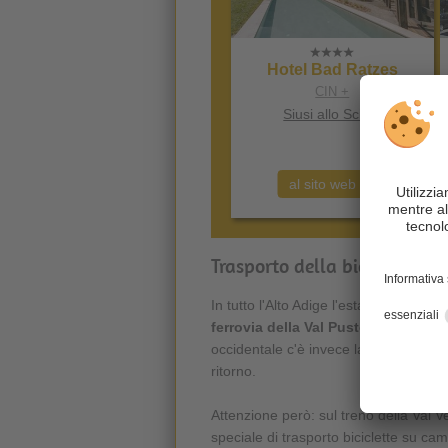
Hotel Bad Ratzes
CIN +
Siusi allo Sciliar
al sito web
Trasporto della bicicletta in
In tutto l'Alto Adige l'estate è all'inse
ferrovia della Val Pusteria
che fa la 
occidentale c'è invece la
ferrovia de
ritorno.
Attenzione però: sul treno della Val Ve
speciale di trasporto biciclette su ca