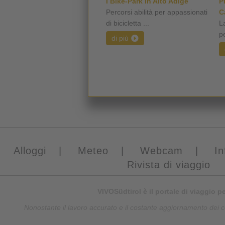
I Bike-Park in Alto Adige
P
Percorsi abilità per appassionati
C
di bicicletta ...
L
pe
di più
Alloggi
|
Meteo
|
Webcam
|
In
Rivista di viaggio
VIVOSüdtirol è il portale di viaggio p
Nonostante il lavoro accurato e il costante aggiornamento dei con