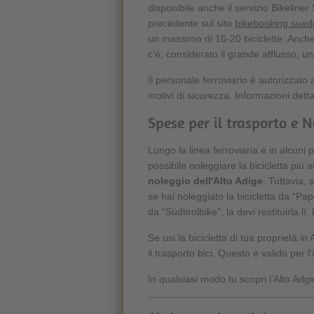
disponibile anche il servizio Bikeline
precedente sul sito
bikebooking.suedd
un massimo di 16-20 biciclette. Anche
c’è, considerato il grande afflusso, u
Il personale ferroviario è autorizzato a 
motivi di sicurezza. Informazioni dettag
Spese per il trasporto e N
Lungo la linea ferroviaria e in alcuni p
possibile noleggiare la bicicletta più a
noleggio dell'Alto Adige
. Tuttavia, 
se hai noleggiato la bicicletta da “Pap
da “Südtirolbike”, la devi restituirla 
Se usi la bicicletta di tua proprietà in 
il trasporto bici. Questo è valido per 
In qualsiasi modo tu scopri l’Alto Adgi