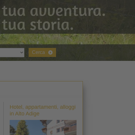
 tua avventura.
 tua storia.
Cerca
Hotel, appartamenti, alloggi
in Alto Adige