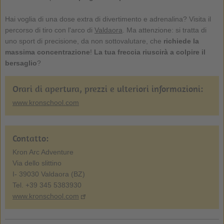
Hai voglia di una dose extra di divertimento e adrenalina? Visita il
percorso di tiro con l'arco di
Valdaora
. Ma attenzione: si tratta di
uno sport di precisione, da non sottovalutare, che
richiede la
massima concentrazione
!
La tua freccia riuscirà a colpire il
bersaglio
?
Orari di apertura, prezzi e ulteriori informazioni:
www.kronschool.com
Contatto:
Kron Arc Adventure
Via dello slittino
I- 39030 Valdaora (BZ)
Tel. +39 345 5383930
www.kronschool.com