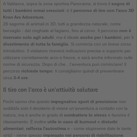
A Valdaora, sopra la zona sportiva Panorama, si trova il
sogno di
tutti i bambini ormai cresciuti
: è il
percorso di tiro con l'arco 3D
Kron Arc Adventure
.
28 sagome di animali in 3D, tutti a grandezza naturale, come
bersaglio - dal cinghiale al fagiano, fino al cervo. Il percorso
non è
riservato solo agli adulti
, ma è ideale
anche per i bambini
, per il
divertimento di tutta la famiglia
. Si comincia con un breve corso
introduttivo. Il visitatore riceverà indicazioni precise e supporto per
utilizzare correttamente arco e frecce, e sarà anche informato sulle
norme di sicurezza. Dopo di che…l'avventura può cominciare! Il
percorso
richiede tempo
: ti consigliamo quindi di preventivare
circa
3-4 ore
.
Il tiro con l'arco è un'attività salutare
Pochi sanno che questo
impegnativo sport di precisione
non
soddisfa solo il desiderio di vivere un'avventura a contatto con la
natura, ma è anche in grado di
combattere lo stress
e favorire il
rilassamento. È inoltre
utile in caso di burnout
e
disturbi
alimentari
,
rafforza l'autostima
e - come stupirsene date le tante
virtù! - viene spesso
impiegato nei percorsi di riabilitazione
.