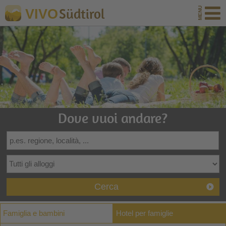
Südtirol
VIVO
Dove vuoi andare?
Cerca
Famiglia e bambini
Hotel per famiglie