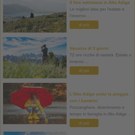
Il fine settimana in Alto Adige
Le migliori idee per l'estate e
l'inverno ...
di più
Vacanza di 3 giorni
72 ore ricche di varietà. Estate o
inverno ...
di più
L’Alto Adige sotto la pioggia -
con i bambini
Pozzanghere, divertimento e
tempo in famiglia in Alto Adige ...
di più