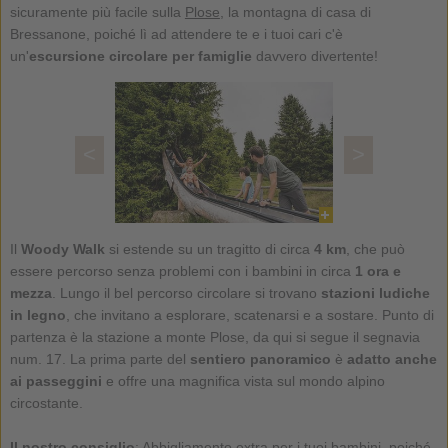
sicuramente più facile sulla
Plose
, la montagna di casa di
Bressanone, poiché lì ad attendere te e i tuoi cari c'è
un'
escursione circolare per famiglie
davvero divertente!
<
>
Il
Woody Walk
si estende su un tragitto di circa
4 km
, che può
essere percorso senza problemi con i bambini in circa
1 ora e
mezza
. Lungo il bel percorso circolare si trovano
stazioni ludiche
in legno
, che invitano a esplorare, scatenarsi e a sostare. Punto di
partenza è la stazione a monte Plose, da qui si segue il segnavia
num. 17. La prima parte del
sentiero panoramico
è
adatto anche
ai passeggini
e offre una magnifica vista sul mondo alpino
circostante.
Il nostro consiglio
: Abbigliamento extra per i tuoi bambini, poiché