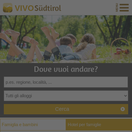
Südtirol
VIVO
Dove vuoi andare?
Cerca
Famiglia e bambini
Hotel per famiglie