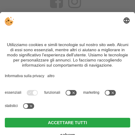
VIVOSüdtirol è il portale di viaggio per chi desidera vivere il
Trentino Alto Adige davvero – con consigli autentici, alloggi e
offerte su misura.
Nonostante il lavoro accurato e il costante aggiornamento dei
contenuti, si possono verificare errori. Non garantiamo la
correttezza e la completezza di tutte le informazioni. Per
motivi di sicurezza, si prega di verificare chiedendo
direttamente sul posto all'organizzatore.
Sitemap
|
Editoria
&
Direttiva privacy
|
Impostazioni cookie individuali
| Part. IVA IT02365710215
Hotel Brunner