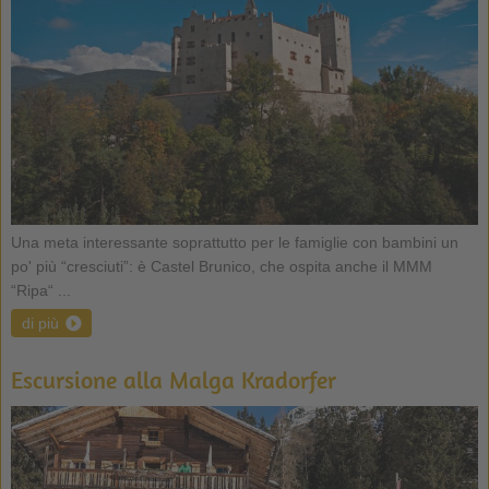
Una meta interessante soprattutto per le famiglie con bambini un
po' più “cresciuti”: è Castel Brunico, che ospita anche il MMM
“Ripa“ ...
di più
Escursione alla Malga Kradorfer