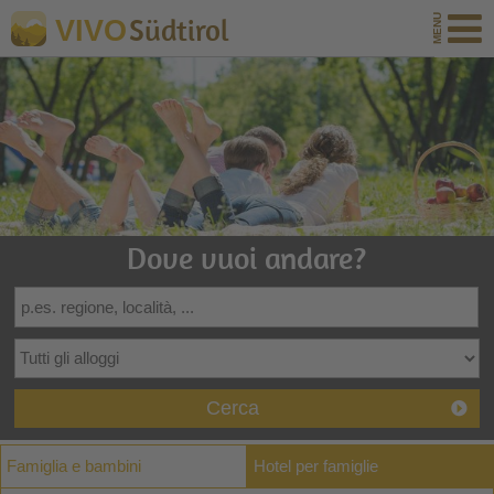
Südtirol
VIVO
Dove vuoi andare?
Cerca
Famiglia e bambini
Hotel per famiglie